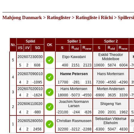
Mahjong Danmark
>
Ratinglister
>
Ratingliste i Riichi
> Spillers
Spilid
Spiller 1
Spiller 2
Nr.
OK
R
R
R
R
#S
#V
SG
S
S
old
new
old
new
Eskild Theodor
202607230030
Eigo Kawatani
Middelboe
5
5
2
608
400
2151
2123
10600
5874
6004
-7
202607090010
Hanne Petersen
Hans Mortensen
4
4
2
-1095
17700
-281
131
7200
-4550
-4290
3
202607020010
Hans Mortensen
Morten Andersen
3
4
2
-1624
18000
-5073
-4550
-6900
3635
3339
-7
Joachim Normann
202606110020
Shigeng Yan
Larsen
2
4
2
-980
-23100
-244
-826
200
2031
1962
5
Sebastian Vikkelsø
202605280050
Christian Rasmussen
S
Elleholm
1
4
2
2456
32200
-3212
-2288
-6300
5047
4830