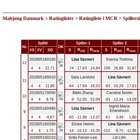
Mahjong Danmark
>
Ratinglister
>
Ratingliste i MCR
> Spillers
Spilid
Spiller 1
Spiller 2
Nr.
OK
R
R
R
R
#S
#V
SG
S
S
old
new
old
new
202605180160
Lina Sävnert
Ksenia Trishina
12
4
4
22,71
74
-17,63
-14,84
209
26,88
31,87
202605180010
Sara Landolsi
Lina Sävnert
11
4
4
11,86
-64
-17,69
-18,53
-83
-16,29
-17,63
202605170050
Bibbi Zhang
Caroline Norén
10
4
4
8,76
9
52,95
52,09
-93
-12,34
-14,09
Ingrid-Maria
202605160490
Lina Sävnert
Erlandsson
9
4
4
-4,87
-65
-11,96
-13,37
-61
3,49
1,80
202605160290
Eloïse Heinis
Lina Sävnert
8
4
4
1,75
14
-16,13
-15,35
-102
-9,75
-11,96
202605160210
Sofia Farran-Lee
Lili Lilin