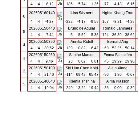
7
4
4
-8,12
186
-5,74
-1,26
-77
-4,18
-6,16
202605160140
Lina Sävnert
Nghia-Khang Tran
6
4
4
-4,27
-222
-4,17
-9,59
157
-8,21
-4,29
202605150440
Bruno de Aguiar
Ronald Lammers
5
4
4
-7,44
6
5,52
5,35
-124
-36,30
-38,62
202605150390
Annika Ridell
Bernard Ang
4
4
4
30,52
139
-10,82
-6,43
-69
52,35
50,14
202605150260
Sabine Manten
Emma Fahlström
3
4
4
9,46
23
0,02
0,81
45
29,29
29,90
202605150100
Shi Hua Chen Kold
Alain Xiang
2
4
4
21,46
-114
69,42
65,47
-96
1,80
-0,07
202605140040
Ksenia Trishina
Alma Klasson
1
4
4
19,04
249
13,22
19,44
-35
0,00
-0,39