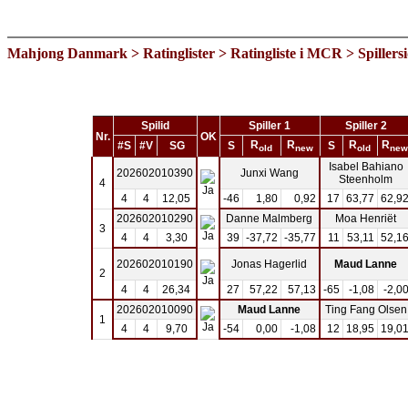
Mahjong Danmark
>
Ratinglister
>
Ratingliste i MCR
> Spillers
Spilid
Spiller 1
Spiller 2
Nr.
OK
R
R
R
R
#S
#V
SG
S
S
old
new
old
new
Isabel Bahiano
202602010390
Junxi Wang
Steenholm
4
4
4
12,05
-46
1,80
0,92
17
63,77
62,9
202602010290
Danne Malmberg
Moa Henriët
3
4
4
3,30
39
-37,72
-35,77
11
53,11
52,1
202602010190
Jonas Hagerlid
Maud Lanne
2
4
4
26,34
27
57,22
57,13
-65
-1,08
-2,0
202602010090
Maud Lanne
Ting Fang Olsen
1
4
4
9,70
-54
0,00
-1,08
12
18,95
19,0