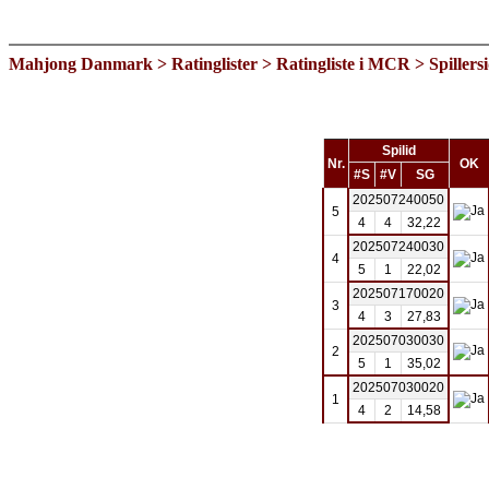
Mahjong Danmark
>
Ratinglister
>
Ratingliste i MCR
> Spillers
Spilid
Nr.
OK
#S
#V
SG
202507240050
5
4
4
32,22
202507240030
4
5
1
22,02
202507170020
3
4
3
27,83
202507030030
2
5
1
35,02
202507030020
1
4
2
14,58