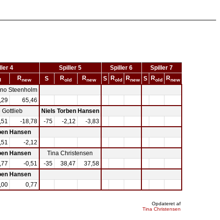
ller 4
Spiller 5
Spiller 6
Spiller 7
R
R
R
R
R
R
R
S
S
S
d
new
old
new
old
new
old
new
ano Steenholm
,29
65,46
 Gottlieb
Niels Torben Hansen
,51
-18,78
-75
-2,12
-3,83
rben Hansen
,51
-2,12
rben Hansen
Tina Christensen
,77
-0,51
-35
38,47
37,58
rben Hansen
,00
0,77
Opdateret af
Tina Christensen