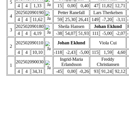
5
4
4
1,33
15
0,00
0,40
47
11,82
12,71
202502090190
Petter Ranefall
Lars Therkelsen
4
4
4
11,62
59
25,30
26,41
149
-7,20
-3,11
202502090180
Sheila Hansen
Johan Eklund
3
4
4
4,19
-38
54,07
51,93
111
-5,00
-2,07
202502090110
Johan Eklund
Viola Cui
2
4
4
10,10
-118
-2,43
-5,00
115
1,59
4,60
Ingrid-Maria
Freddy
202502090030
Erlandsson
Christiansen
1
4
4
34,31
-45
0,00
-0,26
93
91,24
92,12