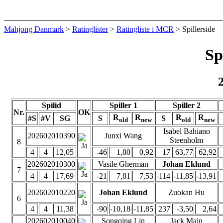
Mahjong Danmark
>
Ratinglister
>
Ratingliste i MCR
> Spillerside
Sp
Spilid
Spiller 1
Spiller 2
Nr.
OK
R
R
R
R
#S
#V
SG
S
S
old
new
old
new
Isabel Bahiano
202602010390
Junxi Wang
Steenholm
8
4
4
12,05
-46
1,80
0,92
17
63,77
62,92
202602010300
Vasile Gherman
Johan Eklund
7
4
4
17,69
-21
7,81
7,53
-114
-11,85
-13,91
202602010220
Johan Eklund
Zuokan Hu
6
4
4
11,38
-90
-10,18
-11,85
237
-3,50
2,64
202602010040
Songqing Lin
Jack Main