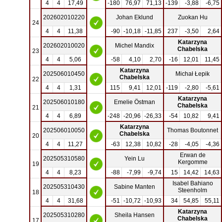
4
4
17,49
-180
76,97
71,13
-139
-3,88
-6,75
202602010220
Johan Eklund
Zuokan Hu
24
4
4
11,38
-90
-10,18
-11,85
237
-3,50
2,64
Katarzyna
202602010020
Michel Mandix
Chabelska
23
4
4
5,06
-58
4,10
2,70
-16
12,01
11,45
Katarzyna
202506010450
Michał Łepik
Chabelska
22
4
4
1,31
115
9,41
12,01
-119
-2,80
-5,61
Katarzyna
202506010180
Emelie Östman
Chabelska
21
4
4
6,89
-248
-20,96
-26,33
-54
10,82
9,41
Katarzyna
202506010050
Thomas Boutonnet
Chabelska
20
4
4
11,27
-63
12,38
10,82
-28
-4,05
-4,36
Erwan de
202505310580
Yein Lu
Kergomme
19
4
4
8,23
-88
-7,99
-9,74
15
14,42
14,63
Isabel Bahiano
202505310430
Sabine Manten
Steenholm
18
4
4
31,68
-51
-10,72
-10,93
34
54,85
55,11
Katarzyna
202505310280
Sheila Hansen
Chabelska
17