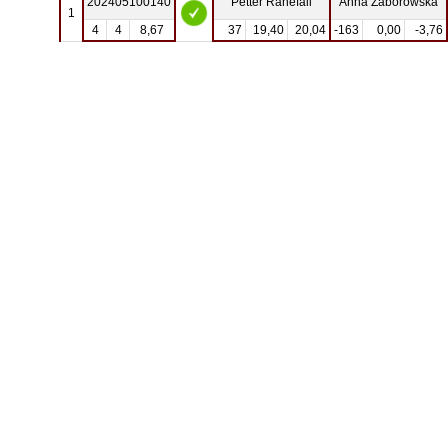
202405100140
Petter Ranefall
Anna Zaborowska
1
4
4
8,67
37
19,40
20,04
-163
0,00
-3,76