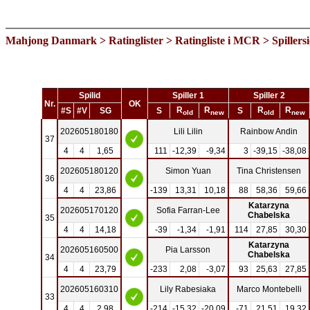
Mahjong Danmark
>
Ratinglister
>
Ratingliste i MCR
> Spillers
Spilid
Spiller 1
Spiller 2
Nr.
OK
R
R
R
R
#S
#V
SG
S
S
old
new
old
new
202605180180
Lili Lilin
Rainbow Andin
37
4
4
1,65
111
-12,39
-9,34
3
-39,15
-38,08
202605180120
Simon Yuan
Tina Christensen
36
4
4
23,86
-139
13,31
10,18
88
58,36
59,66
Katarzyna
202605170120
Sofia Farran-Lee
Chabelska
35
4
4
14,18
-39
-1,34
-1,91
114
27,85
30,30
Katarzyna
202605160500
Pia Larsson
Chabelska
34
4
4
23,79
-233
2,08
-3,07
93
25,63
27,85
202605160310
Lily Rabesiaka
Marco Montebelli
33
4
4
2,98
-214
-15,32
-20,09
-71
21,51
19,32