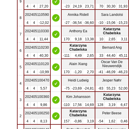
9
4
4
27,20
-23
24,19
23,71
70
30,30
31,93
202405110590
Annika Ridell
Sara Landolsi
8
4
4
-12,02
-27
-36,54
-36,60
-10
-15,06
-15,23
Katarzyna
202405110330
Anthony Ea
Chabelska
7
4
4
11,44
170
9,18
13,38
10
2,65
3,11
Katarzyna
202405110230
Bernard Ang
Chabelska
6
4
4
40,30
-111
4,49
2,65
33
44,40
45,11
Oscar Van De
202405110120
Alain Xiang
Nieuwendijk
5
4
4
-10,99
170
-1,20
2,70
-41
-46,09
-46,23
202405100470
Heidi Ludwig
Jesper Nøhr
4
4
4
5,57
-75
-23,69
-24,81
-83
55,23
52,00
Katarzyna
202405100360
Kim Johansson
Chabelska
3
4
4
9,86
-110
17,56
14,69
128
3,19
6,47
Katarzyna
202405100250
Peter Beese
Chabelska
2
4
4
8,13
157
-0,86
3,19
-54
1,62
0,46