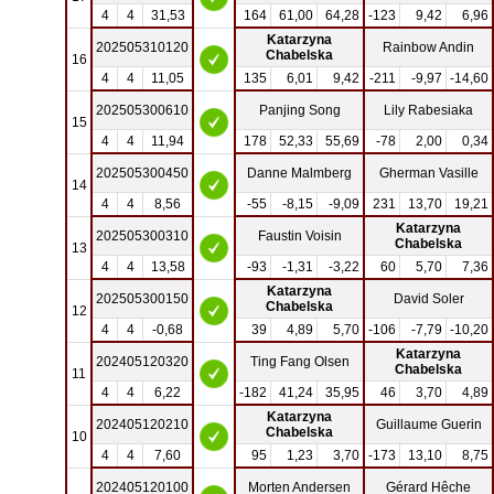
4
4
31,53
164
61,00
64,28
-123
9,42
6,96
Katarzyna
202505310120
Rainbow Andin
Chabelska
16
4
4
11,05
135
6,01
9,42
-211
-9,97
-14,60
202505300610
Panjing Song
Lily Rabesiaka
15
4
4
11,94
178
52,33
55,69
-78
2,00
0,34
202505300450
Danne Malmberg
Gherman Vasille
14
4
4
8,56
-55
-8,15
-9,09
231
13,70
19,21
Katarzyna
202505300310
Faustin Voisin
Chabelska
13
4
4
13,58
-93
-1,31
-3,22
60
5,70
7,36
Katarzyna
202505300150
David Soler
Chabelska
12
4
4
-0,68
39
4,89
5,70
-106
-7,79
-10,20
Katarzyna
202405120320
Ting Fang Olsen
Chabelska
11
4
4
6,22
-182
41,24
35,95
46
3,70
4,89
Katarzyna
202405120210
Guillaume Guerin
Chabelska
10
4
4
7,60
95
1,23
3,70
-173
13,10
8,75
202405120100
Morten Andersen
Gérard Hêche