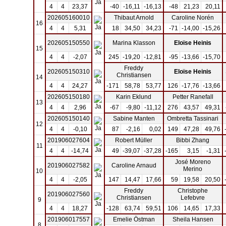
4
4
23,37
-40
-16,11
-16,13
-48
21,23
20,11
202605160010
Thibaut Arnold
Caroline Norén
16
4
4
5,31
18
34,50
34,23
-71
-14,00
-15,26
202605150550
Marina Klasson
Eloïse Heinis
15
4
4
-2,07
245
-19,20
-12,81
-95
-13,66
-15,70
Freddy
202605150310
Eloïse Heinis
Christiansen
14
4
4
24,27
-171
58,78
53,77
126
-17,76
-13,66
202605150180
Karin Eklund
Petter Ranefall
13
4
4
2,96
-67
-9,80
-11,12
276
43,57
49,31
202605150140
Sabine Manten
Ombretta Tassinari
12
4
4
-0,10
87
-2,16
0,02
149
47,28
49,76
201906027604
Robert Müller
Bibbi Zhang
11
4
4
-14,74
49
-39,07
-37,28
-165
3,15
-1,31
José Moreno
201906027582
Caroline Arnaud
Merino
10
4
4
-2,05
147
14,47
17,66
59
19,58
20,50
Freddy
Christophe
201906027560
Christiansen
Lefebvre
9
4
4
18,27
-128
63,74
59,51
106
14,65
17,33
201906017557
Emelie Östman
Sheila Hansen
8