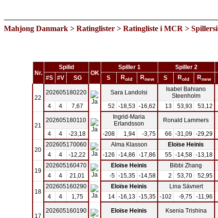
Mahjong Danmark
>
Ratinglister
>
Ratingliste i MCR
> Spillers
Spilid
Spiller 1
Spiller 2
Nr.
OK
R
R
R
R
#S
#V
SG
S
S
old
new
old
new
Isabel Bahiano
202605180220
Sara Landolsi
Steenholm
22
4
4
7,67
52
-18,53
-16,62
13
53,93
53,12
Ingrid-Maria
202605180110
Ronald Lammers
Erlandsson
21
4
4
-23,18
-208
1,94
-3,75
66
-31,09
-29,29
202605170060
Alma Klasson
Eloïse Heinis
20
4
4
-12,22
-126
-14,86
-17,86
55
-14,58
-13,18
202605160470
Eloïse Heinis
Bibbi Zhang
19
4
4
21,01
-5
-15,35
-14,58
2
53,70
52,95
202605160290
Eloïse Heinis
Lina Sävnert
18
4
4
1,75
14
-16,13
-15,35
-102
-9,75
-11,96
202605160190
Eloïse Heinis
Ksenia Trishina
17