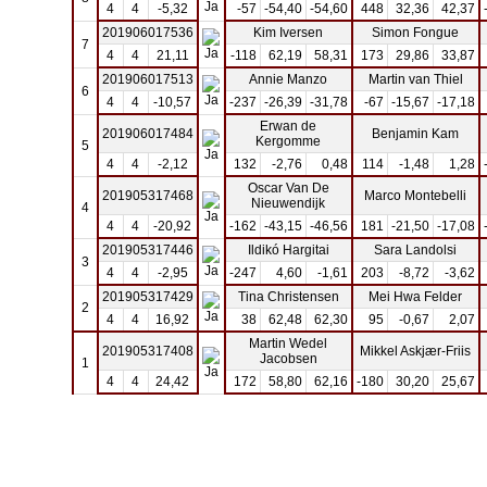
4
4
-5,32
-57
-54,40
-54,60
448
32,36
42,37
201906017536
Kim Iversen
Simon Fongue
7
4
4
21,11
-118
62,19
58,31
173
29,86
33,87
201906017513
Annie Manzo
Martin van Thiel
6
4
4
-10,57
-237
-26,39
-31,78
-67
-15,67
-17,18
Erwan de
201906017484
Benjamin Kam
Kergomme
5
4
4
-2,12
132
-2,76
0,48
114
-1,48
1,28
Oscar Van De
201905317468
Marco Montebelli
Nieuwendijk
4
4
4
-20,92
-162
-43,15
-46,56
181
-21,50
-17,08
201905317446
Ildikó Hargitai
Sara Landolsi
3
4
4
-2,95
-247
4,60
-1,61
203
-8,72
-3,62
201905317429
Tina Christensen
Mei Hwa Felder
2
4
4
16,92
38
62,48
62,30
95
-0,67
2,07
Martin Wedel
201905317408
Mikkel Askjær-Friis
Jacobsen
1
4
4
24,42
172
58,80
62,16
-180
30,20
25,67