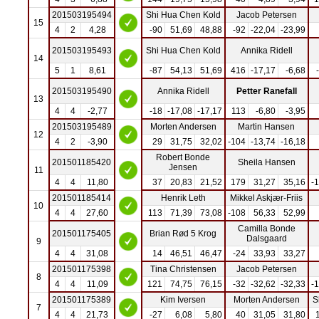
201503195494
Shi Hua Chen Kold
Jacob Petersen
15
4
2
4,28
-90
51,69
48,88
-92
-22,04
-23,99
201503195493
Shi Hua Chen Kold
Annika Ridell
14
5
1
8,61
-87
54,13
51,69
416
-17,17
-6,68
201503195490
Annika Ridell
Petter Ranefall
13
4
4
-2,77
-18
-17,08
-17,17
113
-6,80
-3,95
201503195489
Morten Andersen
Martin Hansen
12
4
2
-3,90
29
31,75
32,02
-104
-13,74
-16,18
Robert Bonde
201501185420
Sheila Hansen
Jensen
11
4
4
11,80
37
20,83
21,52
179
31,27
35,16
-
201501185414
Henrik Leth
Mikkel Askjær-Friis
10
4
4
27,60
113
71,39
73,08
-108
56,33
52,99
Camilla Bonde
201501175405
Brian Rød 5 Krog
Dalsgaard
9
4
4
31,08
14
46,51
46,47
-24
33,93
33,27
201501175398
Tina Christensen
Jacob Petersen
8
4
4
11,09
121
74,75
76,15
-32
-32,62
-32,33
-
201501175389
Kim Iversen
Morten Andersen
S
7
4
4
21,73
-27
6,08
5,80
40
31,05
31,80