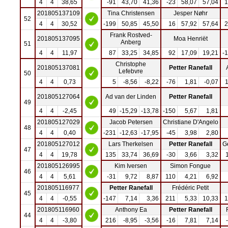
4
4
38,65
-91
43,70
41,36
-23
58,07
57,04
1
201805137109
Tina Christensen
Jesper Nøhr
52
4
4
30,52
-199
50,85
45,50
16
57,92
57,64
2
Frank Rostved-
201805137095
Moa Henriët
Anberg
51
4
4
11,97
87
33,25
34,85
92
17,09
19,21
-
Christophe
201805137081
Petter Ranefall
Lefebvre
50
4
4
0,73
5
-8,56
-8,22
-76
1,81
-0,07
201805127064
Ad van der Linden
Petter Ranefall
49
4
4
-2,45
49
-15,29
-13,78
-150
5,67
1,81
201805127029
Jacob Petersen
Christiane D'Angelo
48
4
4
0,40
-231
-12,63
-17,95
-45
3,98
2,80
201805127012
Lars Therkelsen
Petter Ranefall
G
47
4
4
19,78
135
33,74
36,69
-30
3,66
3,32
201805126995
Kim Iversen
Simon Fongue
46
4
4
5,61
-31
9,72
8,87
110
4,21
6,92
201805116977
Petter Ranefall
Frédéric Petit
45
4
4
-0,55
-147
7,14
3,36
211
5,33
10,33
1
201805116960
Anthony Ea
Petter Ranefall
44
4
4
-3,80
216
-8,95
-3,56
-16
7,81
7,14