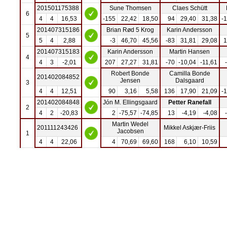
201501175388
Sune Thomsen
Claes Schütt
6
4
4
16,53
-155
22,42
18,50
94
29,40
31,38
-
201407315186
Brian Rød 5 Krog
Karin Andersson
5
5
4
2,88
-3
46,70
45,56
-83
31,81
29,08
1
201407315183
Karin Andersson
Martin Hansen
4
4
3
-2,01
207
27,27
31,81
-70
-10,04
-11,61
Robert Bonde
Camilla Bonde
201402084852
Jensen
Dalsgaard
3
4
4
12,51
90
3,16
5,58
136
17,90
21,09
-
201402084848
Jón M. Ellingsgaard
Petter Ranefall
2
4
2
-20,83
2
-75,57
-74,85
13
-4,19
-4,08
Martin Wedel
201111243426
Mikkel Askjær-Friis
Jacobsen
1
4
4
22,06
4
70,69
69,60
168
6,10
10,59