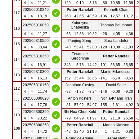
4
4
21,21
129
0,10
3,76
80
70,85
71,59
-
202506010240
Petter Ranefall
Kenneth Chan
117
4
4
18,19
268
42,65
48,59
-106
12,57
10,12
-
Katarzyna
202506010050
Thomas Boutonnet
Chabelska
116
4
4
11,27
-63
12,38
10,82
-28
-4,05
-4,36
202505310550
Panjing Song
Sara Landolsi
115
4
4
38,44
-43
53,41
52,00
-120
-10,08
-11,83
2
Erwan de
202505310350
Petter Ranefall
Kergomme
114
4
4
16,91
343
5,78
14,42
-101
38,65
35,65
-
202505310300
Petter Ranefall
Martin Erlandsson
113
4
4
15,13
152
35,44
38,65
-141
-5,70
-8,63
202505310150
Jonathan Costey
David Soler
112
4
4
11,74
-92
-1,32
-3,24
-146
-6,08
-9,20
202505300620
Anton Kösters
Nghia-Khang Tran
111
4
4
17,78
-81
57,92
54,97
-155
-1,61
-4,92
3
202505300390
Shi Hua Chen Kold
Petter Ranefall
110
4
4
20,22
-79
64,99
61,97
181
21,19
25,58
-
202505300250
Petter Ranefall
Marina Klasson
109
4
4
14,72
-42
22,40
21,19
1
-1,21
-0,80
202505300110
Bruno de Aguiar
Jesper Nøhr