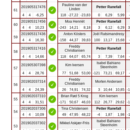
Pauline van der
201905317476
Petter Ranefall
Linden
61
4
4
-6,25
118
-27,22
-23,83
0
6,29
5,99
201905317456
Moa Henriët
Petter Ranefall
60
4
4
10,23
-243
14,21
8,18
3
6,12
6,29
3
201905317436
Anton Kösters
Joël Ratsimandresy
59
4
4
16,30
-158
44,37
39,83
100
13,17
15,68
Freddy
201905317416
Petter Ranefall
Christiansen
58
4
4
14,66
118
64,07
65,74
3
7,39
7,64
Isabel Bahiano
201905307398
Kim Iversen
Steenholm
57
4
4
28,76
77
51,68
53,00
-121
73,21
69,17
Freddy
201902037314
Morten Andersen
Christiansen
56
4
4
24,39
26
74,91
74,32
3
10,44
10,85
-
201902037310
Brian Rød 5 Krog
Kim Iversen
55
4
4
31,51
-171
50,67
46,03
112
26,77
29,62
-
201902037306
Tina Christensen
Petter Ranefall
54
4
4
10,09
49
47,95
48,22
-4
1,87
1,98
-
Isabel Bahiano
201902037302
Mikkel Askjær-Friis
Steenholm
53