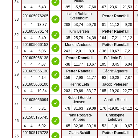
Heide
34
4
4
5,43
-95
-5,55
-7,60
-67
23,61
21,53
-
Isabel Bahiano
201605076205
Petter Ranefall
Steenholm
33
4
4
13,37
288
53,74
59,78
-81
11,12
9,20
201605076174
Kim Iversen
Petter Ranefall
32
4
4
3,49
-35
25,79
24,39
164
7,21
11,12
201605066152
Morten Andersen
Petter Ranefall
31
4
4
5,06
243
2,01
8,01
-136
10,67
7,21
201605066138
Petter Ranefall
Frédéric Petit
30
4
4
4,67
-38
11,77
10,67
105
3,45
6,04
201605066130
Petter Ranefall
Cédric Aguerre
29
4
4
4,14
159
7,98
11,77
-93
10,28
7,87
201605066100
Henrik Leth
Jacob Petersen
28
4
4
19,34
203
79,69
83,17
-185
-19,20
-22,77
Robert Bonde
201605056094
Annika Ridell
Jensen
27
4
4
5,31
-78
31,63
29,09
176
-19,01
-14,12
-
Frank Rostved-
Christophe
201505175745
Anberg
Lefebvre
26
4
4
6,92
-65
32,38
30,18
-52
1,81
0,67
1
201505175728
Claes Schütt
Petter Ranefall
25