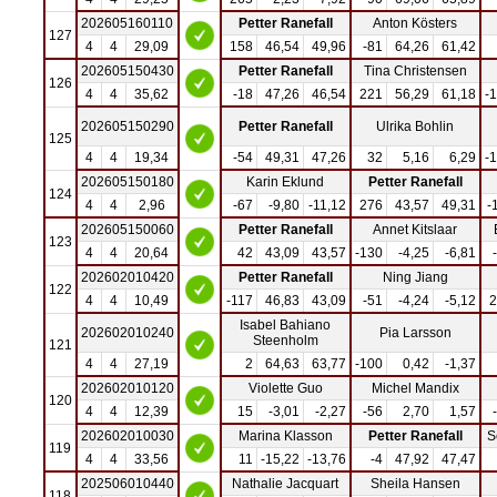
202605160110
Petter Ranefall
Anton Kösters
127
4
4
29,09
158
46,54
49,96
-81
64,26
61,42
202605150430
Petter Ranefall
Tina Christensen
126
4
4
35,62
-18
47,26
46,54
221
56,29
61,18
-
202605150290
Petter Ranefall
Ulrika Bohlin
125
4
4
19,34
-54
49,31
47,26
32
5,16
6,29
-
202605150180
Karin Eklund
Petter Ranefall
124
4
4
2,96
-67
-9,80
-11,12
276
43,57
49,31
-
202605150060
Petter Ranefall
Annet Kitslaar
123
4
4
20,64
42
43,09
43,57
-130
-4,25
-6,81
202602010420
Petter Ranefall
Ning Jiang
122
4
4
10,49
-117
46,83
43,09
-51
-4,24
-5,12
2
Isabel Bahiano
202602010240
Pia Larsson
Steenholm
121
4
4
27,19
2
64,63
63,77
-100
0,42
-1,37
202602010120
Violette Guo
Michel Mandix
120
4
4
12,39
15
-3,01
-2,27
-56
2,70
1,57
202602010030
Marina Klasson
Petter Ranefall
S
119
4
4
33,56
11
-15,22
-13,76
-4
47,92
47,47
202506010440
Nathalie Jacquart
Sheila Hansen
118