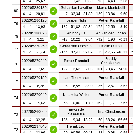
4
4
25,67
-95
1,43
-0,30
-93
4,43
2,68
1
202205280180
Sebastian Lavallée
Marco Montebelli
80
4
4
20,81
-7
32,34
31,89
139
-13,84
-9,60
202205280120
Jesper Nøhr
Petter Ranefall
79
4
4
13,93
182
51,82
55,34
-172
12,56
8,40
202205280020
Anthony Ea
Ad van der Linden
78
4
4
3,21
-17
10,22
9,64
-92
1,93
-0,29
1
202205270250
Gerda van Oorschot
Emelie Östman
77
4
4
-3,79
-144
37,41
32,89
15
-47,65
-46,22
2
Freddy
202205270240
Petter Ranefall
Christiansen
76
4
4
17,65
127
3,62
7,06
-101
78,45
74,50
-
202205270150
Lars Therkelsen
Petter Ranefall
75
4
4
6,36
96
-6,55
-3,90
35
2,67
3,62
202205270040
Natascha Weiler
Petter Ranefall
74
4
4
-5,42
-68
0,00
-1,79
162
-1,17
2,67
Erwan de
202205260060
Tina Christensen
Kergomme
73
4
4
32,28
136
9,34
13,22
-50
88,24
85,65
-
202002237840
Henrik Leth
Petter Ranefall
72
4
4
22,96
60
90,59
90,41
-38
0,98
0,59
-