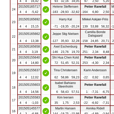
4
4
16,42
93
32,16
34,05
97
2,50
5,20
201505165717
Helene Steffensen
Petter Ranefall
M
24
4
4
-5,42
-183
-28,93
-32,82
-164
6,80
2,50
1
201505165692
Harry Kal
Mikkel Askjær-Friis
23
4
4
15,15
-71
-19,35
-20,24
139
53,88
56,32
-
Camilla Bonde
201505165662
Jeppe Stig Nielsen
Dalsgaard
22
4
4
13,38
-127
35,93
32,28
-158
24,85
20,71
2
201505165658
Axel Eschenburg
Petter Ranefall
21
4
4
3,19
-146
23,76
19,70
251
2,34
8,48
201505155640
Shi Hua Chen Kold
Petter Ranefall
20
4
4
14,80
72
51,45
52,31
253
-4,30
2,34
201505155637
Tina Christensen
Karin Andersson
19
4
4
12,02
62
58,86
59,23
-22
0,92
0,65
Isabel Bahiano
201505155603
Petter Ranefall
Steenholm
18
4
4
14,56
6
58,43
57,51
1
-7,31
-6,75
201505155583
Kim Iversen
Petter Ranefall
17
4
4
-1,03
35
1,75
2,53
-22
-6,92
-7,31
201505145577
Martin Hansen
Annika Ridell
16
4
3
-6,88
144
-19,75
-15,98
40
-4,89
-3,94
-