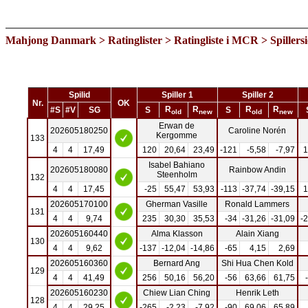
Mahjong Danmark
>
Ratinglister
>
Ratingliste i MCR
> Spillers
Spilid
Spiller 1
Spiller 2
Nr.
OK
R
R
R
R
#S
#V
SG
S
S
old
new
old
new
Erwan de
202605180250
Caroline Norén
Kergomme
133
4
4
17,49
120
20,64
23,49
-121
-5,58
-7,97
1
Isabel Bahiano
202605180080
Rainbow Andin
Steenholm
132
4
4
17,45
-25
55,47
53,93
-113
-37,74
-39,15
1
202605170100
Gherman Vasille
Ronald Lammers
131
4
4
9,74
235
30,30
35,53
-34
-31,26
-31,09
-
202605160440
Alma Klasson
Alain Xiang
130
4
4
9,62
-137
-12,04
-14,86
-65
4,15
2,69
202605160360
Bernard Ang
Shi Hua Chen Kold
129
4
4
41,49
256
50,16
56,20
-56
63,66
61,75
202605160230
Chiew Lian Ching
Henrik Leth
128
4
4
29,25
-265
-2,23
-7,92
-90
69,06
65,89