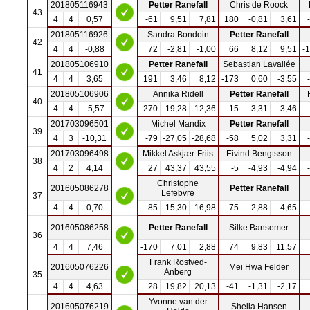
201805116943
Petter Ranefall
Chris de Roock
43
4
4
0,57
-61
9,51
7,81
180
-0,81
3,61
201805116926
Sandra Bondoin
Petter Ranefall
42
4
4
-0,88
72
-2,81
-1,00
66
8,12
9,51
-
201805106910
Petter Ranefall
Sebastian Lavallée
41
4
4
3,65
191
3,46
8,12
-173
0,60
-3,55
201805106906
Annika Ridell
Petter Ranefall
40
4
4
-5,57
270
-19,28
-12,36
15
3,31
3,46
201703096501
Michel Mandix
Petter Ranefall
39
4
3
-10,31
-79
-27,05
-28,68
-58
5,02
3,31
201703096498
Mikkel Askjær-Friis
Eivind Bengtsson
38
4
2
4,14
27
43,37
43,55
-5
-4,93
-4,94
Christophe
201605086278
Petter Ranefall
Lefebvre
37
4
4
0,70
-85
-15,30
-16,98
75
2,88
4,65
201605086258
Petter Ranefall
Silke Bansemer
36
4
4
7,46
-170
7,01
2,88
74
9,83
11,57
Frank Rostved-
201605076226
Mei Hwa Felder
Anberg
35
4
4
4,63
28
19,82
20,13
-41
-1,31
-2,17
Yvonne van der
201605076219
Sheila Hansen