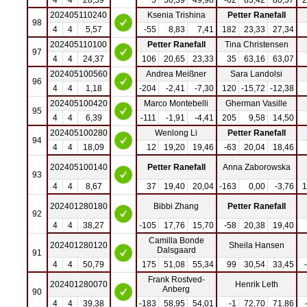
202405110240
Ksenia Trishina
Petter Ranefall
98
4
4
5,57
-55
8,83
7,41
182
23,33
27,34
202405110100
Petter Ranefall
Tina Christensen
97
4
4
24,37
106
20,65
23,33
35
63,16
63,07
202405100560
Andrea Meißner
Sara Landolsi
96
4
4
1,18
-204
-2,41
-7,30
120
-15,72
-12,38
202405100420
Marco Montebelli
Gherman Vasille
95
4
4
6,39
-111
-1,91
-4,41
205
9,58
14,50
202405100280
Wenlong Li
Petter Ranefall
94
4
4
18,09
12
19,20
19,46
-63
20,04
18,46
202405100140
Petter Ranefall
Anna Zaborowska
93
4
4
8,67
37
19,40
20,04
-163
0,00
-3,76
1
202401280180
Bibbi Zhang
Petter Ranefall
92
4
4
38,27
-105
17,76
15,70
-58
20,38
19,40
Camilla Bonde
202401280120
Sheila Hansen
Dalsgaard
91
4
4
50,79
175
51,08
55,34
99
30,54
33,45
Frank Rostved-
202401280070
Henrik Leth
Anberg
90
4
4
39,38
-183
58,95
54,01
-1
72,70
71,86