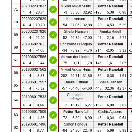
202002237837
Mikkel Askjær-Friis
Petter Ranefall
S
71
4
4
20,74
-3
33,30
32,92
-196
5,39
0,98
3
202002237829
Kim Iversen
Petter Ranefall
70
4
4
19,70
-154
37,06
32,88
20
4,53
5,39
202002237826
Sheila Hansen
Annika Ridell
69
4
4
21,02
52
46,35
47,00
-47
-2,16
-2,74
201906027611
Christiane D'Angelo
Petter Ranefall
68
4
4
-4,06
-34
-3,92
-4,76
214
-2,05
3,12
-
201906027586
Ad van der Linden
Petter Ranefall
67
4
4
-2,44
-75
0,11
-1,78
-146
1,61
-2,05
-
201906027562
Mikkel Askjær-Friis
Petter Ranefall
66
4
4
-3,87
282
25,71
31,86
85
-0,38
1,61
-
201906017557
Emelie Östman
Sheila Hansen
65
4
4
-5,32
-57
-54,40
-54,60
448
32,36
42,37
-
Christophe
201906017533
Petter Ranefall
Lefebvre
64
4
4
8,44
12
16,17
16,27
-169
6,90
2,82
201906017509
Petter Ranefall
Cédric Aguerre
63
4
4
-4,86
72
5,39
6,90
45
-0,34
0,64
201906017496
Simon Fongue
Petter Ranefall
62
4
4
8,77
-84
24,90
22,46
-27
5,99
5,39
1