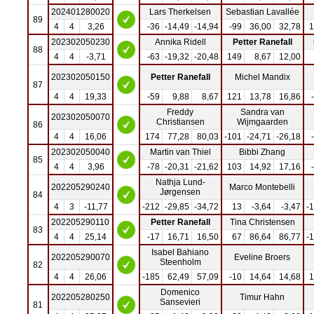
202401280020
Lars Therkelsen
Sebastian Lavallée
89
4
4
3,26
-36
-14,49
-14,94
-99
36,00
32,78
1
202302050230
Annika Ridell
Petter Ranefall
88
4
4
-3,71
-63
-19,32
-20,48
149
8,67
12,00
202302050150
Petter Ranefall
Michel Mandix
87
4
4
19,33
-59
9,88
8,67
121
13,78
16,86
Freddy
Sandra van
202302050070
Christiansen
Wijmgaarden
86
4
4
16,06
174
77,28
80,03
-101
-24,71
-26,18
202302050040
Martin van Thiel
Bibbi Zhang
85
4
4
3,96
-78
-20,31
-21,62
103
14,92
17,16
Nathja Lund-
202205290240
Marco Montebelli
Jørgensen
84
4
3
-11,77
-212
-29,85
-34,72
13
-3,64
-3,47
-
202205290110
Petter Ranefall
Tina Christensen
83
4
4
25,14
-17
16,71
16,50
67
86,64
86,77
-
Isabel Bahiano
202205290070
Eveline Broers
Steenholm
82
4
4
26,06
-185
62,49
57,09
-10
14,64
14,68
1
Domenico
202205280250
Timur Hahn
Sansevieri
81