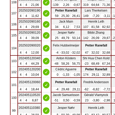
108
4
4
21,06
-139
2,26
-0,67
319
64,64
71,36
202502090190
Petter Ranefall
Lars Therkelsen
107
4
4
11,62
59
25,30
26,41
149
-7,20
-3,11
-
202502090160
Jack Main
Henrik Leth
106
4
4
29,69
34
6,12
7,53
107
81,58
82,92
202502090120
Jesper Nøhr
Bibbi Zhang
105
4
4
39,09
25
49,79
50,14
142
26,09
29,87
-
202502090020
Felix Hubbelmeijer
Petter Ranefall
104
4
4
12,00
-4
-33,02
-32,02
47
32,02
32,68
202405120340
Anton Kösters
Shi Hua Chen Kold
103
4
4
44,29
-48
58,26
56,75
-23
68,49
67,34
202405120200
Cédric Aguerre
Petter Ranefall
102
4
4
10,04
0
-1,33
-1,05
174
29,11
32,89
202405120060
Petter Ranefall
Fredrik Andersson
101
4
4
18,44
-4
29,48
29,11
-62
-6,82
-7,72
202405110520
Jacob Samuelsson
Gérald Vlamynck
100
4
4
6,87
-51
0,50
-0,59
23
-3,80
-2,98
202405110380
Jesper Nøhr
Henrik Leth
99
4
4
28,59
5
50,39
49,98
-62
83,42
80,57
2