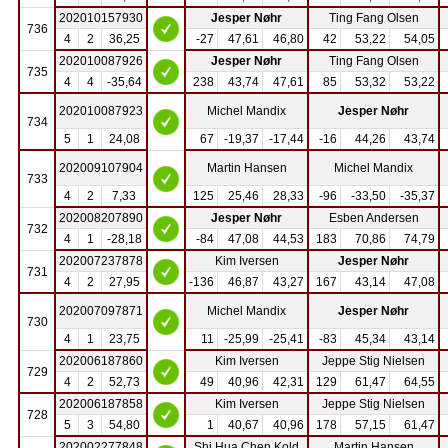
202010157930
Jesper Nøhr
Ting Fang Olsen
736
4
2
36,25
-27
47,61
46,80
42
53,22
54,05
202010087926
Jesper Nøhr
Ting Fang Olsen
735
4
4
-35,64
238
43,74
47,61
85
53,32
53,22
202010087923
Michel Mandix
Jesper Nøhr
734
5
1
24,08
67
-19,37
-17,44
-16
44,26
43,74
202009107904
Martin Hansen
Michel Mandix
733
4
2
7,33
125
25,46
28,33
-96
-33,50
-35,37
202008207890
Jesper Nøhr
Esben Andersen
732
4
1
-28,18
-84
47,08
44,53
183
70,86
74,79
202007237878
Kim Iversen
Jesper Nøhr
731
4
2
27,95
-136
46,87
43,27
167
43,14
47,08
202007097871
Michel Mandix
Jesper Nøhr
730
4
1
23,75
11
-25,99
-25,41
-83
45,34
43,14
202006187860
Kim Iversen
Jeppe Stig Nielsen
729
4
2
52,73
49
40,96
42,31
129
61,47
64,55
202006187858
Kim Iversen
Jeppe Stig Nielsen
728
5
3
54,80
1
40,67
40,96
178
57,15
61,47
202002277848
Shi Hua Chen Kold
Martin Hansen