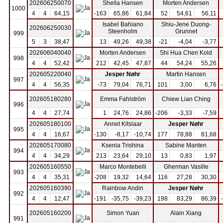
202606250070
Sheila Hansen
Morten Andersen
1000
4
4
64,15
-163
65,86
61,84
52
54,61
56,11
Isabel Bahiano
Shiu-Jene Duong-
202606250030
Steenholm
Grunnet
999
5
3
38,47
13
49,26
49,38
-21
-4,04
-3,77
202606040040
Morten Andersen
Shi Hua Chen Kold
998
4
4
52,42
212
42,45
47,87
44
54,24
55,26
202605220040
Jesper Nøhr
Martin Hansen
997
4
4
56,35
-73
79,04
76,71
101
3,00
6,76
202605180280
Emma Fahlström
Chiew Lian Ching
996
4
4
27,74
1
24,76
24,86
-206
-3,33
-7,59
202605180100
Annet Kitslaar
Jesper Nøhr
995
4
4
16,67
-130
-8,17
-10,74
177
78,88
81,68
202605170080
Ksenia Trishina
Sabine Manten
994
4
4
34,29
213
23,64
29,10
13
0,83
1,97
202605160550
Marco Montebelli
Gherman Vasille
993
4
4
35,31
-208
19,32
14,64
116
27,28
30,30
202605160390
Rainbow Andin
Jesper Nøhr
992
4
4
12,47
-191
-35,75
-39,23
198
83,29
86,39
202605160200
Simon Yuan
Alain Xiang
991