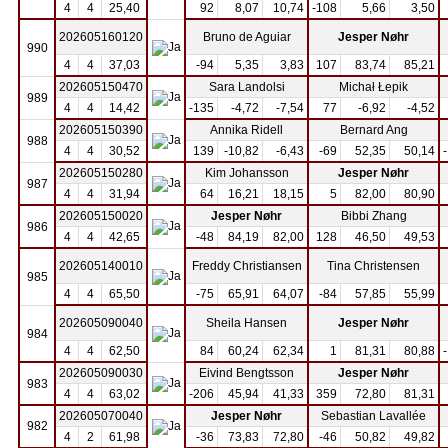
4
4
25,40
92
8,07
10,74
-108
5,66
3,50
202605160120
Bruno de Aguiar
Jesper Nøhr
990
4
4
37,03
-94
5,35
3,83
107
83,74
85,21
202605150470
Sara Landolsi
Michał Łepik
989
4
4
14,42
-135
-4,72
-7,54
77
-6,92
-4,52
202605150390
Annika Ridell
Bernard Ang
988
4
4
30,52
139
-10,82
-6,43
-69
52,35
50,14
202605150280
Kim Johansson
Jesper Nøhr
987
4
4
31,94
64
16,21
18,15
5
82,00
80,90
202605150020
Jesper Nøhr
Bibbi Zhang
986
4
4
42,65
-48
84,19
82,00
128
46,50
49,53
202605140010
Freddy Christiansen
Tina Christensen
985
4
4
65,50
-75
65,91
64,07
-84
57,85
55,99
202605090040
Sheila Hansen
Jesper Nøhr
984
4
4
62,50
84
60,24
62,34
1
81,31
80,88
202605090030
Eivind Bengtsson
Jesper Nøhr
983
4
4
63,02
-206
45,94
41,33
359
72,80
81,31
202605070040
Jesper Nøhr
Sebastian Lavallée
982
4
2
61,98
-36
73,83
72,80
-46
50,82
49,82