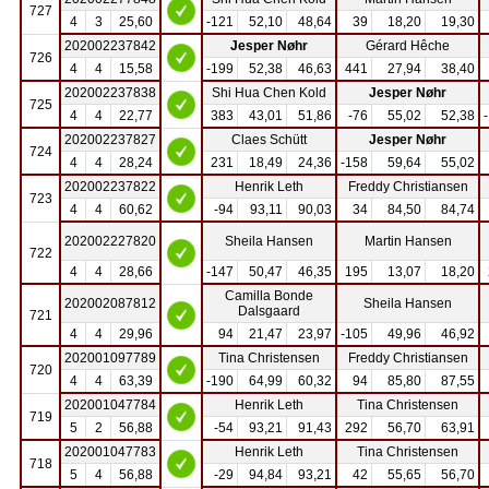
727
4
3
25,60
-121
52,10
48,64
39
18,20
19,30
202002237842
Jesper Nøhr
Gérard Hêche
726
4
4
15,58
-199
52,38
46,63
441
27,94
38,40
202002237838
Shi Hua Chen Kold
Jesper Nøhr
725
4
4
22,77
383
43,01
51,86
-76
55,02
52,38
202002237827
Claes Schütt
Jesper Nøhr
724
4
4
28,24
231
18,49
24,36
-158
59,64
55,02
202002237822
Henrik Leth
Freddy Christiansen
723
4
4
60,62
-94
93,11
90,03
34
84,50
84,74
202002227820
Sheila Hansen
Martin Hansen
722
4
4
28,66
-147
50,47
46,35
195
13,07
18,20
Camilla Bonde
202002087812
Sheila Hansen
Dalsgaard
721
4
4
29,96
94
21,47
23,97
-105
49,96
46,92
202001097789
Tina Christensen
Freddy Christiansen
720
4
4
63,39
-190
64,99
60,32
94
85,80
87,55
202001047784
Henrik Leth
Tina Christensen
719
5
2
56,88
-54
93,21
91,43
292
56,70
63,91
202001047783
Henrik Leth
Tina Christensen
718
5
4
56,88
-29
94,84
93,21
42
55,65
56,70