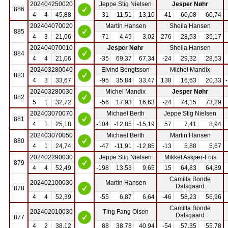
202404250020
Jeppe Stig Nielsen
Jesper Nøhr
886
4
4
45,88
31
11,51
13,10
41
60,08
60,74
202404070020
Martin Hansen
Sheila Hansen
885
4
3
21,06
-71
4,45
3,02
276
28,53
35,17
202404070010
Jesper Nøhr
Sheila Hansen
884
4
4
21,06
-35
69,37
67,34
-24
29,32
28,53
202403280040
Eivind Bengtsson
Michel Mandix
883
4
3
33,67
-95
35,84
33,47
138
16,63
20,33
202403280030
Michel Mandix
Jesper Nøhr
882
5
1
32,72
-56
17,93
16,63
-24
74,15
73,29
202403070070
Michael Berth
Jeppe Stig Nielsen
881
4
1
25,18
-104
-12,85
-15,19
57
7,41
8,94
202403070050
Michael Berth
Martin Hansen
880
4
1
24,74
-47
-11,91
-12,85
-13
5,88
5,67
202402290030
Jeppe Stig Nielsen
Mikkel Askjær-Friis
879
4
4
52,49
-198
13,53
9,65
15
64,83
64,89
Camilla Bonde
202402100030
Martin Hansen
Dalsgaard
878
4
4
52,39
-55
6,87
6,64
-46
58,23
56,96
Camilla Bonde
202402010030
Ting Fang Olsen
Dalsgaard
877
4
2
38,12
88
38,78
40,94
-54
57,35
55,78