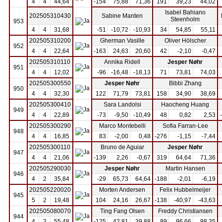
4
4
44,64
-154
75,88
71,36
191
39,23
44,02
Isabel Bahiano
202505310430
Sabine Manten
Steenholm
953
4
4
31,68
-51
-10,72
-10,93
34
54,85
55,11
202505310200
Gherman Vasille
Oliver Hölscher
952
4
4
22,64
-163
24,63
20,60
42
-2,10
-0,47
202505310110
Annika Ridell
Jesper Nøhr
951
4
4
12,02
-96
-16,48
-18,13
71
73,81
74,03
202505300550
Jesper Nøhr
Bibbi Zhang
950
4
4
32,30
122
71,79
73,81
158
34,90
38,69
202505300410
Sara Landolsi
Haocheng Huang
949
4
4
22,89
-73
-9,50
-10,49
48
0,82
2,53
202505300290
Marco Montebelli
Sofia Farran-Lee
948
4
4
16,85
83
-2,00
0,48
-276
-1,15
-7,44
202505300110
Bruno de Aguiar
Jesper Nøhr
947
4
4
21,06
-139
2,26
-0,67
319
64,64
71,36
202505290030
Jesper Nøhr
Martin Hansen
946
4
2
35,84
-29
65,73
64,64
-188
-2,01
-6,19
202505220020
Morten Andersen
Felix Hubbelmeijer
945
5
2
19,48
104
24,16
26,67
-138
-40,97
-43,63
202505080070
Ting Fang Olsen
Freddy Christiansen
944
4
2
55,48
-125
42,81
39,88
89
96,66
98,35