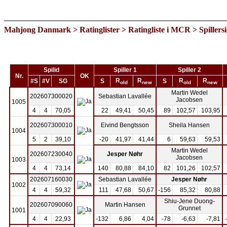
Mahjong Danmark
>
Ratinglister
>
Ratingliste i MCR
> Spillers
Spilid
Spiller 1
Spiller 2
Nr.
OK
R
R
R
R
#S
#V
SG
S
S
old
new
old
new
Martin Wedel
202607300020
Sebastian Lavallée
Jacobsen
1005
4
4
70,05
22
49,41
50,45
89
102,57
103,95
202607300010
Eivind Bengtsson
Sheila Hansen
1004
5
2
39,10
-20
41,97
41,44
6
59,63
59,53
Martin Wedel
202607230040
Jesper Nøhr
Jacobsen
1003
4
4
73,14
140
80,88
84,10
82
101,26
102,57
202607160030
Sebastian Lavallée
Jesper Nøhr
1002
4
4
59,32
111
47,68
50,67
-156
85,32
80,88
Shiu-Jene Duong-
202607090060
Martin Hansen
Grunnet
1001
4
4
22,93
-132
6,86
4,04
-78
-6,63
-7,81