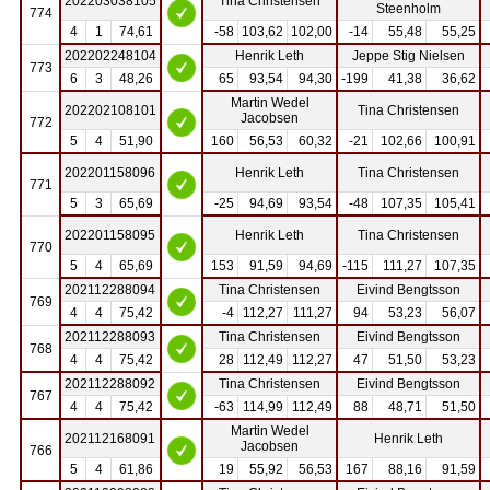
202203038105
Tina Christensen
Steenholm
774
4
1
74,61
-58
103,62
102,00
-14
55,48
55,25
202202248104
Henrik Leth
Jeppe Stig Nielsen
773
6
3
48,26
65
93,54
94,30
-199
41,38
36,62
Martin Wedel
202202108101
Tina Christensen
Jacobsen
772
5
4
51,90
160
56,53
60,32
-21
102,66
100,91
202201158096
Henrik Leth
Tina Christensen
771
5
3
65,69
-25
94,69
93,54
-48
107,35
105,41
202201158095
Henrik Leth
Tina Christensen
770
5
4
65,69
153
91,59
94,69
-115
111,27
107,35
202112288094
Tina Christensen
Eivind Bengtsson
769
4
4
75,42
-4
112,27
111,27
94
53,23
56,07
202112288093
Tina Christensen
Eivind Bengtsson
768
4
4
75,42
28
112,49
112,27
47
51,50
53,23
202112288092
Tina Christensen
Eivind Bengtsson
767
4
4
75,42
-63
114,99
112,49
88
48,71
51,50
Martin Wedel
202112168091
Henrik Leth
Jacobsen
766
5
4
61,86
19
55,92
56,53
167
88,16
91,59