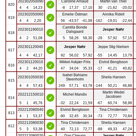
202302050090
Caroline Arnaud
Martin van Thiel
820
4
4
14,23
-8
17,37
17,10
30
-21,62
-20,02
202302050060
Emelie Östman
Annika Ridell
819
4
4
2,20
56
-43,57
-41,08
-162
-19,01
-22,44
Camilla Bonde
202301190010
Jesper Nøhr
Dalsgaard
818
4
2
51,08
5
58,26
58,30
-28
57,92
57,15
202301120040
Jesper Nøhr
Jeppe Stig Nielsen
817
4
4
42,17
92
56,02
57,92
-55
14,45
13,79
202301120010
Mikkel Askjær-Friis
Eivind Bengtsson
816
4
2
44,20
47
34,04
35,33
-17
41,21
40,82
Isabel Bahiano
202301050030
Sheila Hansen
Steenholm
815
4
4
57,43
249
57,71
63,78
-144
50,21
46,88
Martin Wedel
202212150010
Michel Mandix
Jacobsen
814
5
1
45,76
-32
22,24
21,59
-67
60,74
58,98
202212080040
Eivind Bengtsson
Tina Christensen
813
4
1
53,37
-90
32,45
30,34
-73
72,77
70,84
202212080030
Tina Christensen
Sheila Hansen
812
5
3
53,38
40
72,13
72,77
-88
49,33
47,24
202212080020
Dan Cheung
Jesper Nøhr