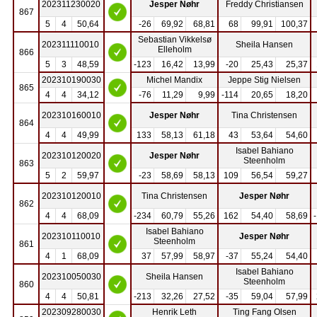
202311230020
Jesper Nøhr
Freddy Christiansen
867
5
4
50,64
-26
69,92
68,81
68
99,91
100,37
Sebastian Vikkelsø
202311110010
Sheila Hansen
Elleholm
866
5
3
48,59
-123
16,42
13,99
-20
25,43
25,37
202310190030
Michel Mandix
Jeppe Stig Nielsen
865
4
4
34,12
-76
11,29
9,99
-114
20,65
18,20
202310160010
Jesper Nøhr
Tina Christensen
864
4
4
49,99
133
58,13
61,18
43
53,64
54,60
Isabel Bahiano
202310120020
Jesper Nøhr
Steenholm
863
5
2
59,97
-23
58,69
58,13
109
56,54
59,27
202310120010
Tina Christensen
Jesper Nøhr
862
4
4
68,09
-234
60,79
55,26
162
54,40
58,69
Isabel Bahiano
202310110010
Jesper Nøhr
Steenholm
861
4
1
68,09
37
57,99
58,97
-37
55,24
54,40
Isabel Bahiano
202310050030
Sheila Hansen
Steenholm
860
4
4
50,81
-213
32,26
27,52
-35
59,04
57,99
202309280030
Henrik Leth
Ting Fang Olsen