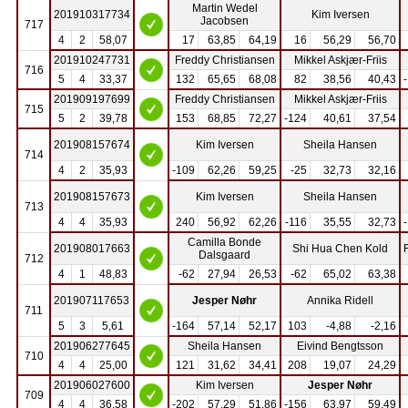
Martin Wedel
201910317734
Kim Iversen
Jacobsen
717
4
2
58,07
17
63,85
64,19
16
56,29
56,70
201910247731
Freddy Christiansen
Mikkel Askjær-Friis
716
5
4
33,37
132
65,65
68,08
82
38,56
40,43
201909197699
Freddy Christiansen
Mikkel Askjær-Friis
715
5
2
39,78
153
68,85
72,27
-124
40,61
37,54
201908157674
Kim Iversen
Sheila Hansen
714
4
2
35,93
-109
62,26
59,25
-25
32,73
32,16
201908157673
Kim Iversen
Sheila Hansen
713
4
4
35,93
240
56,92
62,26
-116
35,55
32,73
Camilla Bonde
201908017663
Shi Hua Chen Kold
Dalsgaard
712
4
1
48,83
-62
27,94
26,53
-62
65,02
63,38
201907117653
Jesper Nøhr
Annika Ridell
711
5
3
5,61
-164
57,14
52,17
103
-4,88
-2,16
201906277645
Sheila Hansen
Eivind Bengtsson
710
4
4
25,00
121
31,62
34,41
208
19,07
24,29
201906027600
Kim Iversen
Jesper Nøhr
709
4
4
36,58
-202
57,29
51,86
-156
63,97
59,49