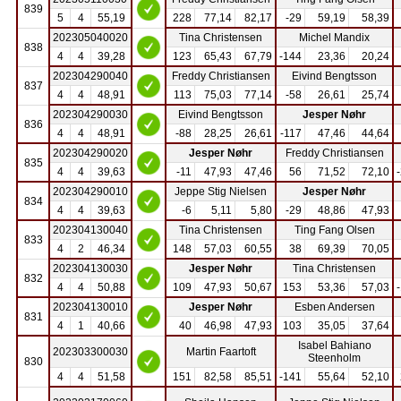
839
5
4
55,19
228
77,14
82,17
-29
59,19
58,39
202305040020
Tina Christensen
Michel Mandix
838
4
4
39,28
123
65,43
67,79
-144
23,36
20,24
202304290040
Freddy Christiansen
Eivind Bengtsson
837
4
4
48,91
113
75,03
77,14
-58
26,61
25,74
202304290030
Eivind Bengtsson
Jesper Nøhr
836
4
4
48,91
-88
28,25
26,61
-117
47,46
44,64
202304290020
Jesper Nøhr
Freddy Christiansen
835
4
4
39,63
-11
47,93
47,46
56
71,52
72,10
202304290010
Jeppe Stig Nielsen
Jesper Nøhr
834
4
4
39,63
-6
5,11
5,80
-29
48,86
47,93
202304130040
Tina Christensen
Ting Fang Olsen
833
4
2
46,34
148
57,03
60,55
38
69,39
70,05
202304130030
Jesper Nøhr
Tina Christensen
832
4
4
50,88
109
47,93
50,67
153
53,36
57,03
202304130010
Jesper Nøhr
Esben Andersen
831
4
1
40,66
40
46,98
47,93
103
35,05
37,64
Isabel Bahiano
202303300030
Martin Faartoft
Steenholm
830
4
4
51,58
151
82,58
85,51
-141
55,64
52,10