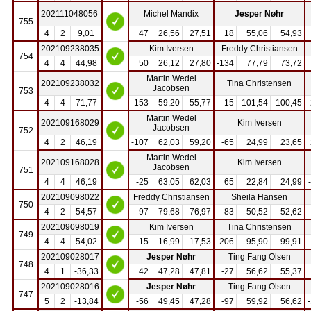
202111048056
Michel Mandix
Jesper Nøhr
755
4
2
9,01
47
26,56
27,51
18
55,06
54,93
202109238035
Kim Iversen
Freddy Christiansen
754
4
4
44,98
50
26,12
27,80
-134
77,79
73,72
Martin Wedel
202109238032
Tina Christensen
Jacobsen
753
4
4
71,77
-153
59,20
55,77
-15
101,54
100,45
Martin Wedel
202109168029
Kim Iversen
Jacobsen
752
4
2
46,19
-107
62,03
59,20
-65
24,99
23,65
Martin Wedel
202109168028
Kim Iversen
Jacobsen
751
4
4
46,19
-25
63,05
62,03
65
22,84
24,99
202109098022
Freddy Christiansen
Sheila Hansen
750
4
2
54,57
-97
79,68
76,97
83
50,52
52,62
202109098019
Kim Iversen
Tina Christensen
749
4
4
54,02
-15
16,99
17,53
206
95,90
99,91
202109028017
Jesper Nøhr
Ting Fang Olsen
748
4
1
-36,33
42
47,28
47,81
-27
56,62
55,37
202109028016
Jesper Nøhr
Ting Fang Olsen
747
5
2
-13,84
-56
49,45
47,28
-97
59,92
56,62