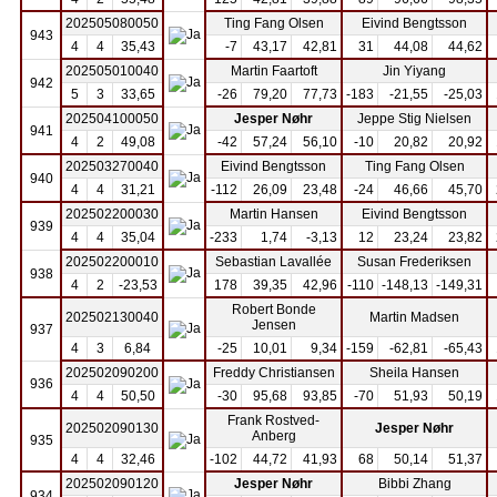
202505080050
Ting Fang Olsen
Eivind Bengtsson
943
4
4
35,43
-7
43,17
42,81
31
44,08
44,62
202505010040
Martin Faartoft
Jin Yiyang
942
5
3
33,65
-26
79,20
77,73
-183
-21,55
-25,03
202504100050
Jesper Nøhr
Jeppe Stig Nielsen
941
4
2
49,08
-42
57,24
56,10
-10
20,82
20,92
202503270040
Eivind Bengtsson
Ting Fang Olsen
940
4
4
31,21
-112
26,09
23,48
-24
46,66
45,70
202502200030
Martin Hansen
Eivind Bengtsson
939
4
4
35,04
-233
1,74
-3,13
12
23,24
23,82
202502200010
Sebastian Lavallée
Susan Frederiksen
938
4
2
-23,53
178
39,35
42,96
-110
-148,13
-149,31
Robert Bonde
202502130040
Martin Madsen
Jensen
937
4
3
6,84
-25
10,01
9,34
-159
-62,81
-65,43
202502090200
Freddy Christiansen
Sheila Hansen
936
4
4
50,50
-30
95,68
93,85
-70
51,93
50,19
Frank Rostved-
202502090130
Jesper Nøhr
Anberg
935
4
4
32,46
-102
44,72
41,93
68
50,14
51,37
202502090120
Jesper Nøhr
Bibbi Zhang
934