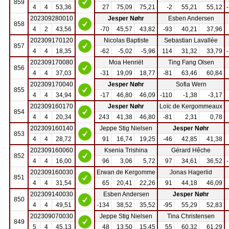
859
4
4
53,36
27
75,09
75,21
-2
55,21
55,12
202309280010
Jesper Nøhr
Esben Andersen
858
4
2
43,56
-70
45,57
43,82
-93
40,21
37,96
202309170120
Nicolas Baptiste
Sebastian Lavallée
857
4
4
18,35
-62
-5,02
-5,96
114
31,32
33,79
202309170080
Moa Henriët
Ting Fang Olsen
856
4
4
37,03
-31
19,09
18,77
-81
63,46
60,84
202309170040
Jesper Nøhr
Sofia Wern
855
4
4
34,94
-17
46,80
46,09
-110
-1,38
-3,17
202309160170
Jesper Nøhr
Loïc de Kergommeaux
854
4
4
20,34
243
41,38
46,80
-81
2,31
0,78
202309160140
Jeppe Stig Nielsen
Jesper Nøhr
853
4
4
28,72
91
16,74
19,25
-46
42,85
41,38
202309160060
Ksenia Trishina
Gérard Hêche
852
4
4
16,00
96
3,06
5,72
97
34,61
36,52
202309160030
Erwan de Kergomme
Jonas Hagerlid
851
4
4
31,54
65
20,41
22,26
91
44,18
46,09
202309140030
Esben Andersen
Jesper Nøhr
850
4
4
49,51
-134
38,52
35,52
-95
55,29
52,83
202309070030
Jeppe Stig Nielsen
Tina Christensen
849
5
4
45,13
48
13,50
15,45
55
60,32
61,29