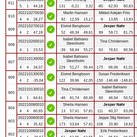
811
5
1
44,18
131
-0,21
3,32
-80
62,93
60,83
202210270030
Martin Hansen
Mikkel Askjær-Friis
810
4
4
26,27
92
12,59
15,17
-9
13,85
13,93
202210270010
Eivind Bengtsson
Jesper Nøhr
809
4
2
47,18
52
48,34
49,61
89
59,71
61,75
Isabel Bahiano
202210200010
Tina Christensen
Steenholm
808
4
1
23,53
-39
56,44
55,27
93
78,61
80,58
Isabel Bahiano
202210130050
Jesper Nøhr
Steenholm
807
4
4
34,07
229
51,27
56,44
-175
66,06
61,01
202210130030
Eivind Bengtsson
Susan Frederiksen
806
4
2
-35,04
122
39,96
42,05
-150
-146,48
-148,81
Isabel Bahiano
202210130010
Tina Christensen
Steenholm
805
4
1
64,61
-46
81,74
80,49
60
48,94
50,52
202210080010
Sheila Hansen
Jesper Nøhr
804
4
4
60,65
13
57,41
57,81
111
60,37
63,09
202210060030
Sheila Hansen
Jeppe Stig Nielsen
803
4
4
35,42
173
53,64
57,41
-108
20,90
18,62
202210060010
Jesper Nøhr
Erik Frederiksen
802