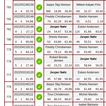
202205198156
Jeppe Stig Nielsen
Mikkel Askjær-Friis
783
4
4
20,70
388
18,95
28,45
-69
32,37
30,40
202205128148
Freddy Christiansen
Martin Hansen
782
4
4
54,89
79
82,20
83,46
55
-0,51
2,19
202205128146
Jesper Nøhr
Esben Andersen
781
4
1
-27,17
-24
54,47
53,36
116
81,66
83,87
202204218133
Sheila Hansen
Jesper Nøhr
780
4
3
60,06
-52
63,80
62,46
-46
55,51
54,47
202204218131
Freddy Christiansen
Sheila Hansen
779
5
2
64,14
63
79,12
80,49
16
63,40
63,80
Robert Bonde
202203318121
Jesper Nøhr
Jensen
778
5
2
27,46
-42
23,23
22,24
-101
58,94
56,05
202203318120
Jesper Nøhr
Esben Andersen
777
4
1
31,95
45
57,98
58,94
-12
82,55
81,93
202203248119
Jeppe Stig Nielsen
Sheila Hansen
776
4
2
46,92
-85
30,79
28,89
158
61,68
65,40
202203108111
Tina Christensen
Michel Mandix
775
4
1
65,24
94
96,53
98,67
-44
25,60
24,76
Isabel Bahiano