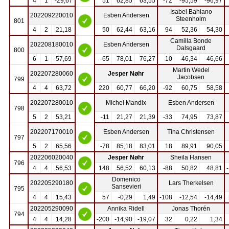
4
1
-29,67
51
62,85
63,55
-72
-95,59
-96,97
Isabel Bahiano
202209220010
Esben Andersen
Steenholm
801
4
2
21,18
50
62,44
63,16
94
52,36
54,30
Camilla Bonde
202208180010
Esben Andersen
Dalsgaard
800
6
1
57,69
-65
78,01
76,27
10
46,34
46,66
Martin Wedel
202207280060
Jesper Nøhr
Jacobsen
799
4
4
63,72
220
60,77
66,20
-92
60,75
58,58
202207280010
Michel Mandix
Esben Andersen
798
5
2
53,21
-11
21,27
21,39
-33
74,95
73,87
202207170010
Esben Andersen
Tina Christensen
797
5
2
65,56
-78
85,18
83,01
18
89,91
90,05
202206020040
Jesper Nøhr
Sheila Hansen
796
4
4
56,53
148
56,52
60,13
-88
50,82
48,81
Domenico
202205290180
Lars Therkelsen
Sansevieri
795
4
4
15,43
57
-0,29
1,49
-108
-12,54
-14,49
202205290090
Annika Ridell
Jonas Thorén
794
4
4
14,28
-200
-14,90
-19,07
32
0,22
1,34