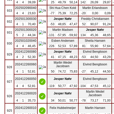
4
4
39,09
25
49,79
50,14
142
26,09
29,87
202502090040
Shi Hua Chen Kold
Martin Erlandsson
933
4
4
23,63
-77
75,39
72,25
-20
0,00
0,09
202501300030
Jesper Nøhr
Freddy Christiansen
932
4
1
70,40
-53
48,65
47,47
52
90,07
91,24
202501300020
Martin Madsen
Jesper Nøhr
931
5
2
44,34
-131
-57,95
-59,92
134
45,36
48,65
202501020040
Esben Andersen
Sheila Hansen
930
4
4
46,45
226
52,53
57,89
81
55,90
57,64
202412260080
Jesper Nøhr
Eivind Bengtsson
929
4
2
52,30
41
47,15
48,23
-53
44,50
43,29
Martin Wedel
202412260060
Eivind Bengtsson
Jacobsen
928
4
1
52,81
50
74,72
75,83
-27
45,12
44,50
202412260050
Jesper Nøhr
Eivind Bengtsson
927
4
4
52,81
-119
50,77
47,92
-104
47,53
45,12
Martin Wedel
202412260020
Jesper Nøhr
Jacobsen
926
4
1
35,73
34
50,01
50,77
-78
73,17
71,00
202412260010
Felix Hubbelmeijer
Martin Hansen
925