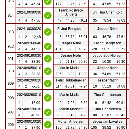
915
4
4
45,34
-177
83,75
78,50
141
47,85
51,23
Frank Rostved-
202410030030
Shi Hua Chen Kold
Anberg
914
4
4
47,56
47
44,90
46,11
35
78,54
78,63
202410030020
Eivind Bengtsson
Jesper Nøhr
913
4
2
-12,48
5
55,73
55,01
63
46,78
47,61
202409260040
Jesper Nøhr
Eivind Bengtsson
912
4
4
44,52
-161
50,86
46,78
-28
56,71
55,73
202409190030
Jesper Nøhr
Jeppe Stig Nielsen
911
4
4
38,26
2
51,13
50,86
-22
16,30
16,30
202409050010
Martin Madsen
Jesper Nøhr
910
4
2
38,28
-205
-8,82
-13,30
-136
54,69
51,13
202408290020
Felix Hubbelmeijer
Jesper Nøhr
909
4
2
-5,61
114
-10,81
-7,94
10
55,19
54,69
202408290010
Martin Madsen
Tina Christensen
908
4
1
16,00
-40
-7,98
-8,82
-9
61,42
60,91
202408220030
Martin Madsen
Tina Christensen
907
4
1
40,96
-55
-3,19
-4,28
100
61,07
63,43
202408010020
Morten Andersen
Sebastian Lavallée
906
4
1
37,90
120
21,72
24,80
-105
39,52
36,90