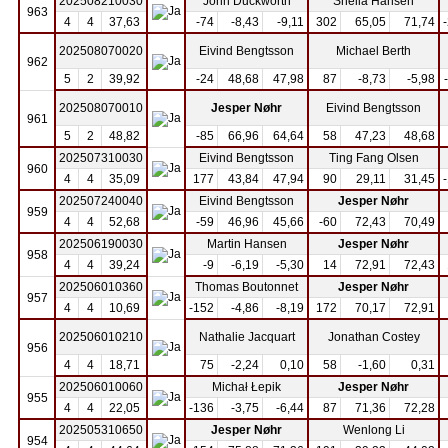
202508210030
John Duckworth
Sheila Hansen
963
4
4
37,63
-74
-8,43
-9,11
302
65,05
71,74
202508070020
Eivind Bengtsson
Michael Berth
962
5
2
39,92
-24
48,68
47,98
87
-8,73
-5,98
202508070010
Jesper Nøhr
Eivind Bengtsson
961
5
2
48,82
-85
66,96
64,64
58
47,23
48,68
202507310030
Eivind Bengtsson
Ting Fang Olsen
960
4
4
35,09
177
43,84
47,94
90
29,11
31,45
202507240040
Eivind Bengtsson
Jesper Nøhr
959
4
4
52,68
-59
46,96
45,66
-60
72,43
70,49
202506190030
Martin Hansen
Jesper Nøhr
958
4
4
39,24
-9
-6,19
-5,30
14
72,91
72,43
202506010360
Thomas Boutonnet
Jesper Nøhr
957
4
4
10,69
-152
-4,86
-8,19
172
70,17
72,91
202506010210
Nathalie Jacquart
Jonathan Costey
956
4
4
18,71
75
-2,24
0,10
58
-1,60
0,31
202506010060
Michał Łepik
Jesper Nøhr
955
4
4
22,05
-136
-3,75
-6,44
87
71,36
72,28
202505310650
Jesper Nøhr
Wenlong Li
954