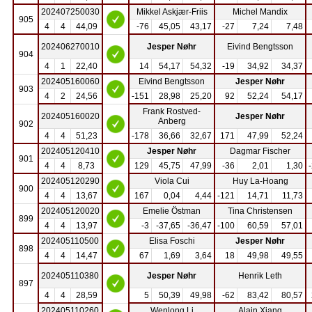
202407250030
Mikkel Askjær-Friis
Michel Mandix
905
4
4
44,09
-76
45,05
43,17
-27
7,24
7,48
202406270010
Jesper Nøhr
Eivind Bengtsson
904
4
1
22,40
14
54,17
54,32
-19
34,92
34,37
202405160060
Eivind Bengtsson
Jesper Nøhr
903
4
2
24,56
-151
28,98
25,20
92
52,24
54,17
Frank Rostved-
202405160020
Jesper Nøhr
Anberg
902
4
4
51,23
-178
36,66
32,67
171
47,99
52,24
202405120410
Jesper Nøhr
Dagmar Fischer
901
4
4
8,73
129
45,75
47,99
-36
2,01
1,30
202405120290
Viola Cui
Huy La-Hoang
900
4
4
13,67
167
0,04
4,44
-121
14,71
11,73
202405120020
Emelie Östman
Tina Christensen
899
4
4
13,97
-3
-37,65
-36,47
-100
60,59
57,01
202405110500
Elisa Foschi
Jesper Nøhr
898
4
4
14,47
67
1,69
3,64
18
49,98
49,55
202405110380
Jesper Nøhr
Henrik Leth
897
4
4
28,59
5
50,39
49,98
-62
83,42
80,57
202405110260
Wenlong Li
Alain Xiang