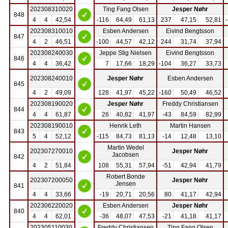
202308310020
Ting Fang Olsen
Jesper Nøhr
848
4
4
42,54
-116
64,49
61,13
237
47,15
52,81
202308310010
Esben Andersen
Eivind Bengtsson
847
4
2
46,51
-100
44,57
42,12
244
31,74
37,94
202308240030
Jeppe Stig Nielsen
Eivind Bengtsson
846
4
4
36,42
7
17,66
18,29
-104
36,27
33,73
202308240010
Jesper Nøhr
Esben Andersen
845
4
2
49,09
128
41,97
45,22
-160
50,49
46,52
202308190020
Jesper Nøhr
Freddy Christiansen
844
4
4
61,87
26
40,82
41,97
-43
84,59
82,99
202308190010
Henrik Leth
Martin Hansen
843
5
4
52,12
-115
84,73
81,13
-14
12,48
13,10
Martin Wedel
202307270010
Jesper Nøhr
Jacobsen
842
4
2
51,84
108
55,31
57,94
-51
42,94
41,79
Robert Bonde
202307200050
Jesper Nøhr
Jensen
841
4
4
33,66
-19
20,71
20,56
80
41,17
42,94
202306220020
Esben Andersen
Jesper Nøhr
840
4
4
62,01
-36
48,07
47,53
-21
41,18
41,17
202305110030
Freddy Christiansen
Ting Fang Olsen