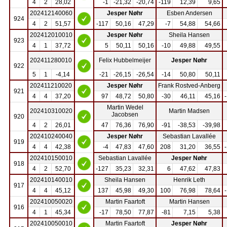
4
2
28,02
-1
-21,32
-20,74
-119
12,39
9,65
202412140060
Jesper Nøhr
Esben Andersen
924
4
2
51,57
-117
50,16
47,29
-7
54,88
54,66
202412010010
Jesper Nøhr
Sheila Hansen
923
4
1
37,72
5
50,11
50,16
-10
49,88
49,55
202411280010
Felix Hubbelmeijer
Jesper Nøhr
922
5
1
-4,14
-21
-26,15
-26,54
-14
50,80
50,11
202411210020
Jesper Nøhr
Frank Rostved-Anberg
921
4
4
37,20
97
48,72
50,80
-30
46,11
45,16
Martin Wedel
202410310020
Martin Madsen
Jacobsen
920
4
2
26,01
47
76,36
76,90
-91
-38,53
-39,98
202410240040
Jesper Nøhr
Sebastian Lavallée
919
4
4
42,38
-4
47,83
47,60
208
31,20
36,55
202410150010
Sebastian Lavallée
Jesper Nøhr
918
4
2
52,70
-127
35,23
32,31
6
47,62
47,83
202410140010
Sheila Hansen
Henrik Leth
917
4
4
45,12
137
45,98
49,30
100
76,98
78,64
202410050020
Martin Faartoft
Martin Hansen
916
4
1
45,34
-17
78,50
77,87
-81
7,15
5,38
202410050010
Martin Faartoft
Jesper Nøhr