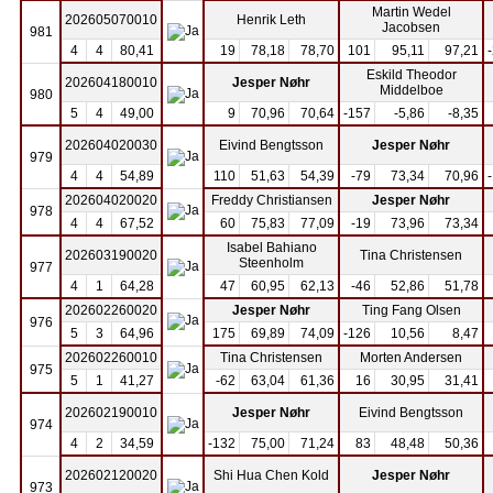
Martin Wedel
202605070010
Henrik Leth
Jacobsen
981
4
4
80,41
19
78,18
78,70
101
95,11
97,21
Eskild Theodor
202604180010
Jesper Nøhr
Middelboe
980
5
4
49,00
9
70,96
70,64
-157
-5,86
-8,35
202604020030
Eivind Bengtsson
Jesper Nøhr
979
4
4
54,89
110
51,63
54,39
-79
73,34
70,96
202604020020
Freddy Christiansen
Jesper Nøhr
978
4
4
67,52
60
75,83
77,09
-19
73,96
73,34
Isabel Bahiano
202603190020
Tina Christensen
Steenholm
977
4
1
64,28
47
60,95
62,13
-46
52,86
51,78
202602260020
Jesper Nøhr
Ting Fang Olsen
976
5
3
64,96
175
69,89
74,09
-126
10,56
8,47
202602260010
Tina Christensen
Morten Andersen
975
5
1
41,27
-62
63,04
61,36
16
30,95
31,41
202602190010
Jesper Nøhr
Eivind Bengtsson
974
4
2
34,59
-132
75,00
71,24
83
48,48
50,36
202602120020
Shi Hua Chen Kold
Jesper Nøhr
973