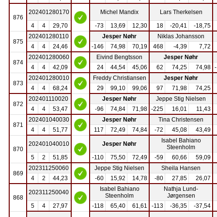
202401280170
Michel Mandix
Lars Therkelsen
876
4
4
29,70
-73
13,69
12,30
18
-20,41
-18,75
202401280110
Jesper Nøhr
Niklas Johansson
875
4
4
24,46
-146
74,98
70,19
468
-4,39
7,72
202401280060
Eivind Bengtsson
Jesper Nøhr
874
4
4
42,09
24
44,54
45,06
62
74,25
74,98
202401280010
Freddy Christiansen
Jesper Nøhr
873
4
4
68,24
29
99,10
99,06
97
71,98
74,25
202401110020
Jesper Nøhr
Jeppe Stig Nielsen
872
4
4
53,47
-96
74,84
71,98
-225
16,01
11,43
202401040030
Jesper Nøhr
Tina Christensen
871
4
4
51,77
117
72,49
74,84
-72
45,08
43,49
Isabel Bahiano
202401040010
Jesper Nøhr
Steenholm
870
5
2
51,85
-110
75,50
72,49
-59
60,66
59,09
202311250060
Jeppe Stig Nielsen
Sheila Hansen
869
4
2
44,23
-60
15,92
14,78
-80
27,85
26,07
Isabel Bahiano
Nathja Lund-
202311250040
Steenholm
Jørgensen
868
5
4
27,97
-118
65,40
61,61
-113
-36,35
-37,54