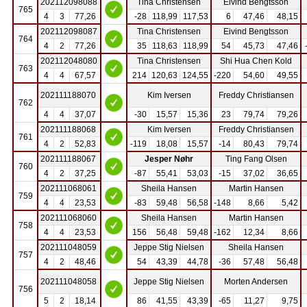
202112098088
Tina Christensen
Eivind Bengtsson
765
4
3
77,26
-28
118,99
117,53
6
47,46
48,15
202112098087
Tina Christensen
Eivind Bengtsson
764
4
2
77,26
35
118,63
118,99
54
45,73
47,46
202112048080
Tina Christensen
Shi Hua Chen Kold
763
4
4
67,57
214
120,63
124,55
-220
54,60
49,55
202111188070
Kim Iversen
Freddy Christiansen
762
4
4
37,07
-30
15,57
15,36
23
79,74
79,26
202111188068
Kim Iversen
Freddy Christiansen
761
4
2
52,83
-119
18,08
15,57
-14
80,43
79,74
202111188067
Jesper Nøhr
Ting Fang Olsen
760
4
2
37,25
-87
55,41
53,03
-15
37,02
36,65
202111068061
Sheila Hansen
Martin Hansen
759
4
4
23,53
-83
59,48
56,58
-148
8,66
5,42
202111068060
Sheila Hansen
Martin Hansen
758
4
4
23,53
156
56,48
59,48
-162
12,34
8,66
202111048059
Jeppe Stig Nielsen
Sheila Hansen
757
4
2
48,46
54
43,39
44,78
-36
57,48
56,48
202111048058
Jeppe Stig Nielsen
Morten Andersen
756
5
2
18,14
86
41,55
43,39
-65
11,27
9,75