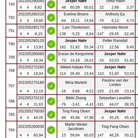
202205290040
Jesper Nøhr
Timur Hahn
793
4
4
8,92
48
60,09
60,01
22
2,68
3,37
202205280310
Eveline Broers
Anthony Ea
792
4
4
19,80
-64
16,11
14,64
-70
6,12
4,74
202205280170
Lars Therkelsen
Hanneke Morel
791
4
4
-6,15
-138
-5,25
-8,64
-147
-29,45
-32,46
202205280120
Jesper Nøhr
Petter Ranefall
790
4
4
13,93
182
51,82
55,34
-172
12,56
8,40
202205280060
Erwan de Kergomme
Jesper Nøhr
789
4
4
16,34
73
14,18
16,01
-33
53,53
51,82
202205270280
Mikkel Askjær-Friis
Jesper Nøhr
788
4
4
19,04
-114
26,40
23,44
110
51,65
53,53
Pauline van der
202205270180
Miria Martelli
Linden
787
4
4
12,10
-16
-9,66
-9,52
-103
-21,45
-23,14
202205270110
Bibbi Zhang
Sebastian Lavallée
786
4
4
31,63
-76
-3,41
-4,41
-181
44,07
39,35
202205270030
Ting Fang Olsen
Jesper Nøhr
785
4
4
44,05
88
45,86
47,96
-4
45,29
45,16
Martin Wedel
202205260030
Ting Fang Olsen
Jacobsen
784
4
4
60,94
15
59,64
60,03
147
46,26
50,21