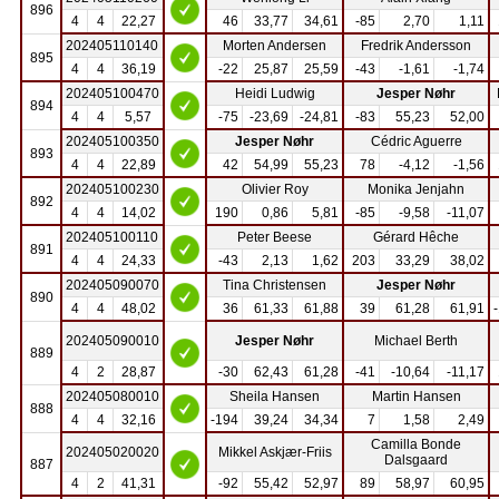
896
4
4
22,27
46
33,77
34,61
-85
2,70
1,11
202405110140
Morten Andersen
Fredrik Andersson
895
4
4
36,19
-22
25,87
25,59
-43
-1,61
-1,74
202405100470
Heidi Ludwig
Jesper Nøhr
894
4
4
5,57
-75
-23,69
-24,81
-83
55,23
52,00
202405100350
Jesper Nøhr
Cédric Aguerre
893
4
4
22,89
42
54,99
55,23
78
-4,12
-1,56
202405100230
Olivier Roy
Monika Jenjahn
892
4
4
14,02
190
0,86
5,81
-85
-9,58
-11,07
202405100110
Peter Beese
Gérard Hêche
891
4
4
24,33
-43
2,13
1,62
203
33,29
38,02
202405090070
Tina Christensen
Jesper Nøhr
890
4
4
48,02
36
61,33
61,88
39
61,28
61,91
202405090010
Jesper Nøhr
Michael Berth
889
4
2
28,87
-30
62,43
61,28
-41
-10,64
-11,17
202405080010
Sheila Hansen
Martin Hansen
888
4
4
32,16
-194
39,24
34,34
7
1,58
2,49
Camilla Bonde
202405020020
Mikkel Askjær-Friis
Dalsgaard
887
4
2
41,31
-92
55,42
52,97
89
58,97
60,95