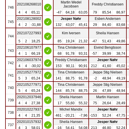
Martin Wedel
202108268010
Freddy Christiansen
Jacobsen
746
4
4
65,11
-47
64,18
63,05
79
85,54
86,97
202108128002
Jesper Nøhr
Esben Andersen
745
4
2
-31,88
132
43,07
45,41
29
84,40
83,68
202107227993
Kim Iversen
Sheila Hansen
744
5
2
18,25
85
19,24
21,32
-47
51,43
49,86
202106107977
Tina Christensen
Eivind Bengtsson
743
4
1
66,19
68
91,78
93,31
-57
39,99
38,74
202106037974
Freddy Christiansen
Jesper Nøhr
742
4
4
-30,02
153
90,11
90,91
212
41,60
45,02
202105277972
Tina Christensen
Jeppe Stig Nielsen
741
5
3
65,24
141
88,75
91,78
-2
48,94
49,19
202105277971
Tina Christensen
Jeppe Stig Nielsen
740
5
4
65,24
144
85,74
88,75
26
47,89
48,94
202012037946
Sheila Hansen
Martin Hansen
739
4
4
27,38
17
55,60
55,32
75
26,64
28,49
202010227937
Michel Mandix
Jesper Nøhr
738
4
4
21,35
461
-20,21
-7,96
-153
52,24
47,75
202010157932
Sheila Hansen
Jesper Nøhr
737
4
3
58,01
-16
54,41
54,08
213
46,80
52,24