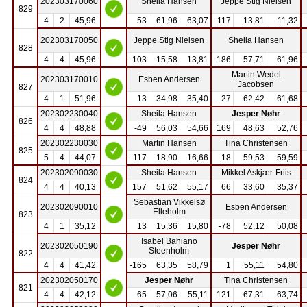
202303170060
Sheila Hansen
Jeppe Stig Nielsen
829
4
2
45,96
53
61,96
63,07
-117
13,81
11,32
202303170050
Jeppe Stig Nielsen
Sheila Hansen
828
4
4
45,96
-103
15,58
13,81
186
57,71
61,96
Martin Wedel
202303170010
Esben Andersen
Jacobsen
827
4
1
51,96
13
34,98
35,40
-27
62,42
61,68
202302230040
Sheila Hansen
Jesper Nøhr
826
4
4
48,88
-49
56,03
54,66
169
48,63
52,76
202302230030
Martin Hansen
Tina Christensen
825
5
4
44,07
-117
18,90
16,66
18
59,53
59,59
202302090030
Sheila Hansen
Mikkel Askjær-Friis
824
4
4
40,13
157
51,62
55,17
66
33,60
35,37
Sebastian Vikkelsø
202302090010
Esben Andersen
Elleholm
823
4
1
35,12
13
15,36
15,80
-78
52,12
50,08
Isabel Bahiano
202302050190
Jesper Nøhr
Steenholm
822
4
4
41,42
-165
63,35
58,79
1
55,11
54,80
202302050170
Jesper Nøhr
Tina Christensen
821
4
4
42,12
-65
57,06
55,11
-121
67,31
63,74