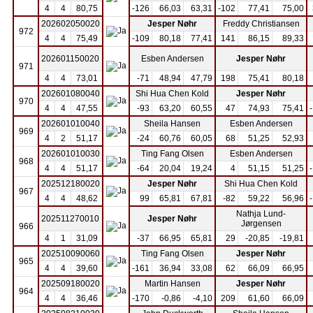
4
4
80,75
-126
66,03
63,31
-102
77,41
75,00
202602050020
Jesper Nøhr
Freddy Christiansen
972
4
4
75,49
-109
80,18
77,41
141
86,15
89,33
202601150020
Esben Andersen
Jesper Nøhr
971
4
4
73,01
-71
48,94
47,79
198
75,41
80,18
202601080040
Shi Hua Chen Kold
Jesper Nøhr
970
4
4
47,55
-93
63,20
60,55
47
74,93
75,41
202601010040
Sheila Hansen
Esben Andersen
969
4
2
51,17
-24
60,76
60,05
68
51,25
52,93
202601010030
Ting Fang Olsen
Esben Andersen
968
4
4
51,17
-64
20,04
19,24
4
51,15
51,25
202512180020
Jesper Nøhr
Shi Hua Chen Kold
967
4
4
48,62
99
65,81
67,81
-82
59,22
56,96
Nathja Lund-
202511270010
Jesper Nøhr
Jørgensen
966
4
1
31,09
-37
66,95
65,81
29
-20,85
-19,81
202510090060
Ting Fang Olsen
Jesper Nøhr
965
4
4
39,60
-161
36,94
33,08
62
66,09
66,95
202509180020
Martin Hansen
Jesper Nøhr
964
4
4
36,46
-170
-0,86
-4,10
209
61,60
66,09