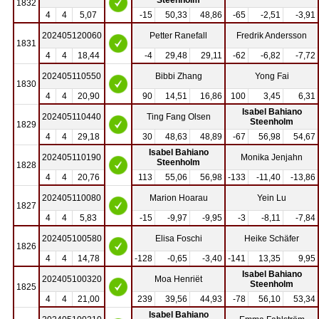
1832
4
4
5,07
-15
50,33
48,86
-65
-2,51
-3,91
202405120060
Petter Ranefall
Fredrik Andersson
1831
4
4
18,44
-4
29,48
29,11
-62
-6,82
-7,72
202405110550
Bibbi Zhang
Yong Fai
1830
4
4
20,90
90
14,51
16,86
100
3,45
6,31
Isabel Bahiano
202405110440
Ting Fang Olsen
Steenholm
1829
4
4
29,18
30
48,63
48,89
-67
56,98
54,67
Isabel Bahiano
202405110190
Monika Jenjahn
Steenholm
1828
4
4
20,76
113
55,06
56,98
-133
-11,40
-13,86
202405110080
Marion Hoarau
Yein Lu
1827
4
4
5,83
-15
-9,97
-9,95
-3
-8,11
-7,84
202405100580
Elisa Foschi
Heike Schäfer
1826
4
4
14,78
-128
-0,65
-3,40
-141
13,35
9,95
Isabel Bahiano
202405100320
Moa Henriët
Steenholm
1825
4
4
21,00
239
39,56
44,93
-78
56,10
53,34
Isabel Bahiano