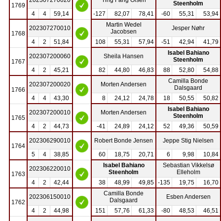
Steenholm
1769
4
4
59,14
-127
82,07
78,41
-60
55,31
53,94
Martin Wedel
202307270010
Jesper Nøhr
Jacobsen
1768
4
2
51,84
108
55,31
57,94
-51
42,94
41,79
Isabel Bahiano
202307200060
Sheila Hansen
Steenholm
1767
4
2
45,21
82
44,80
46,83
88
52,80
54,88
Camilla Bonde
202307200020
Morten Andersen
Dalsgaard
1766
4
4
43,30
8
24,12
24,78
18
50,55
50,82
Isabel Bahiano
202307200010
Morten Andersen
Steenholm
1765
4
2
44,73
-41
24,89
24,12
52
49,36
50,59
202306290010
Robert Bonde Jensen
Jeppe Stig Nielsen
1764
5
4
38,85
60
18,75
20,71
6
9,98
10,84
Isabel Bahiano
Sebastian Vikkelsø
202306220010
Steenholm
Elleholm
1763
4
2
42,44
38
48,99
49,85
-135
19,75
16,70
Camilla Bonde
202306150010
Esben Andersen
Dalsgaard
1762
4
2
44,98
151
57,76
61,33
-80
48,53
46,51