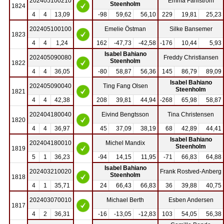
202405100210
Emma Fahlström
Steenholm
1824
4
4
13,09
-98
59,62
56,10
229
19,81
25,23
202405100100
Emelie Östman
Silke Bansemer
1823
4
4
1,24
162
-47,73
-42,58
-176
10,44
5,93
Isabel Bahiano
202405090080
Freddy Christiansen
Steenholm
1822
4
4
36,05
-80
58,87
56,36
145
86,79
89,09
Isabel Bahiano
202405090040
Ting Fang Olsen
Steenholm
1821
4
4
42,38
208
39,81
44,94
-268
65,98
58,87
202404180040
Eivind Bengtsson
Tina Christensen
1820
4
4
36,97
45
37,09
38,19
68
42,89
44,41
Isabel Bahiano
202404180010
Michel Mandix
Steenholm
1819
5
1
36,23
-94
14,15
11,95
-71
66,83
64,88
Isabel Bahiano
202403210020
Frank Rostved-Anberg
Steenholm
1818
4
1
35,71
24
66,43
66,83
36
39,88
40,75
202403070010
Michael Berth
Esben Andersen
1817
4
2
36,31
-16
-13,05
-12,83
103
54,05
56,38