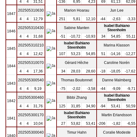
4
4
31,51
-136
6,95
4,23
69
61,13
62,09
202505310630
Marion Hoarau
Jun Lee
1847
4
4
12,79
251
5,81
12,10
-44
-2,63
-3,33
Isabel Bahiano
202505310430
Sabine Manten
Steenholm
1846
4
4
31,68
-51
-10,72
-10,93
34
54,85
55,11
Isabel Bahiano
202505310210
Marina Klasson
Steenholm
1845
4
4
12,42
107
53,23
54,85
51
-14,16
-12,27
202505310070
Gérard Hêche
Caroline Norén
1844
4
4
17,36
34
28,03
28,60
-18
-18,05
-17,62
202505300540
Thomas Boutonnet
Danne Malmberg
1843
4
4
9,19
-75
-2,02
-3,58
-44
-9,09
-9,71
Isabel Bahiano
202505300460
Bibbi Zhang
Steenholm
1842
4
4
31,76
125
31,85
34,90
-94
53,41
50,59
Isabel Bahiano
202505300170
Martin Erlandsson
Steenholm
1841
4
4
10,04
27
53,82
53,41
-206
-1,82
-6,55
202505300040
Timur Hahn
Coralie Modeste
1840