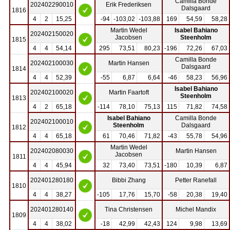
Camilla Bonde
202402290010
Erik Frederiksen
Dalsgaard
1816
4
2
15,25
-94
-103,02
-103,88
169
54,59
58,28
Martin Wedel
Isabel Bahiano
202402150020
Jacobsen
Steenholm
1815
4
4
54,14
295
73,51
80,23
-196
72,26
67,03
Camilla Bonde
202402100030
Martin Hansen
Dalsgaard
1814
4
4
52,39
-55
6,87
6,64
-46
58,23
56,96
Isabel Bahiano
202402100020
Martin Faartoft
Steenholm
1813
4
2
65,18
-114
78,10
75,13
115
71,82
74,58
Isabel Bahiano
Camilla Bonde
202402100010
Steenholm
Dalsgaard
1812
4
4
65,18
61
70,46
71,82
-43
55,78
54,96
Martin Wedel
202402080030
Martin Hansen
Jacobsen
1811
4
4
45,94
32
73,40
73,51
-180
10,39
6,87
202401280180
Bibbi Zhang
Petter Ranefall
1810
4
4
38,27
-105
17,76
15,70
-58
20,38
19,40
202401280140
Tina Christensen
Michel Mandix
1809
4
4
38,02
-18
42,99
42,43
124
9,98
13,69