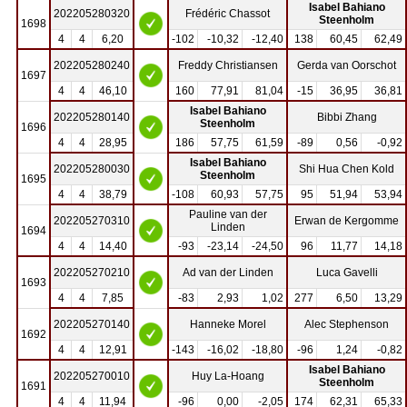
Isabel Bahiano
202205280320
Frédéric Chassot
Steenholm
1698
4
4
6,20
-102
-10,32
-12,40
138
60,45
62,49
202205280240
Freddy Christiansen
Gerda van Oorschot
1697
4
4
46,10
160
77,91
81,04
-15
36,95
36,81
Isabel Bahiano
202205280140
Bibbi Zhang
Steenholm
1696
4
4
28,95
186
57,75
61,59
-89
0,56
-0,92
Isabel Bahiano
202205280030
Shi Hua Chen Kold
Steenholm
1695
4
4
38,79
-108
60,93
57,75
95
51,94
53,94
Pauline van der
202205270310
Erwan de Kergomme
Linden
1694
4
4
14,40
-93
-23,14
-24,50
96
11,77
14,18
202205270210
Ad van der Linden
Luca Gavelli
1693
4
4
7,85
-83
2,93
1,02
277
6,50
13,29
202205270140
Hanneke Morel
Alec Stephenson
1692
4
4
12,91
-143
-16,02
-18,80
-96
1,24
-0,82
Isabel Bahiano
202205270010
Huy La-Hoang
Steenholm
1691
4
4
11,94
-96
0,00
-2,05
174
62,31
65,33