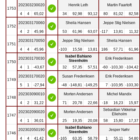
202303230020
Henrik Leth
Martin Faartoft
1753
4
4
65,02
34
92,98
93,12
80
81,02
82,58
202303170060
Sheila Hansen
Jeppe Stig Nielsen
1752
4
2
45,96
53
61,96
63,07
-117
13,81
11,32
202303170050
Jeppe Stig Nielsen
Sheila Hansen
1751
4
4
45,96
-103
15,58
13,81
186
57,71
61,96
Isabel Bahiano
202303170030
Erik Frederiksen
Steenholm
1750
4
1
-43,67
32
57,35
57,51
-60
-103,30
-104,42
202303170020
Susan Frederiksen
Erik Frederiksen
1749
5
1
-27,94
-48
-148,81
-149,25
7
-103,95
-103,30
202303090010
Morten Andersen
Michel Mandix
1748
4
2
31,22
71
20,78
22,66
-18
16,23
15,97
Sebastian Vikkelsø
202302090020
Morten Andersen
Elleholm
1747
4
1
36,01
25
19,35
20,08
58
15,80
17,37
Isabel Bahiano
202302050190
Jesper Nøhr
Steenholm
1746
4
4
41,42
-165
63,35
58,79
1
55,11
54,80