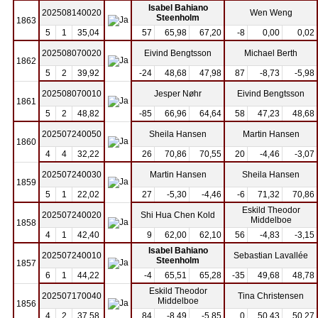
Isabel Bahiano
202508140020
Wen Weng
Steenholm
1863
5
1
35,04
57
65,98
67,20
-8
0,00
0,02
202508070020
Eivind Bengtsson
Michael Berth
1862
5
2
39,92
-24
48,68
47,98
87
-8,73
-5,98
202508070010
Jesper Nøhr
Eivind Bengtsson
1861
5
2
48,82
-85
66,96
64,64
58
47,23
48,68
202507240050
Sheila Hansen
Martin Hansen
1860
4
4
32,22
26
70,86
70,55
20
-4,46
-3,07
202507240030
Martin Hansen
Sheila Hansen
1859
5
1
22,02
27
-5,30
-4,46
-6
71,32
70,86
Eskild Theodor
202507240020
Shi Hua Chen Kold
Middelboe
1858
4
1
42,40
9
62,00
62,10
56
-4,83
-3,15
Isabel Bahiano
202507240010
Sebastian Lavallée
Steenholm
1857
6
1
44,22
-4
65,51
65,28
-35
49,68
48,78
Eskild Theodor
202507170040
Tina Christensen
Middelboe
1856
4
2
37,58
84
-8,49
-5,85
0
50,43
50,27