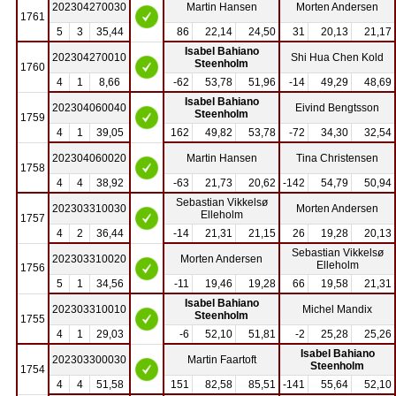
202304270030
Martin Hansen
Morten Andersen
1761
5
3
35,44
86
22,14
24,50
31
20,13
21,17
Isabel Bahiano
202304270010
Shi Hua Chen Kold
Steenholm
1760
4
1
8,66
-62
53,78
51,96
-14
49,29
48,69
Isabel Bahiano
202304060040
Eivind Bengtsson
Steenholm
1759
4
1
39,05
162
49,82
53,78
-72
34,30
32,54
202304060020
Martin Hansen
Tina Christensen
1758
4
4
38,92
-63
21,73
20,62
-142
54,79
50,94
Sebastian Vikkelsø
202303310030
Morten Andersen
Elleholm
1757
4
2
36,44
-14
21,31
21,15
26
19,28
20,13
Sebastian Vikkelsø
202303310020
Morten Andersen
Elleholm
1756
5
1
34,56
-11
19,46
19,28
66
19,58
21,31
Isabel Bahiano
202303310010
Michel Mandix
Steenholm
1755
4
1
29,03
-6
52,10
51,81
-2
25,28
25,26
Isabel Bahiano
202303300030
Martin Faartoft
Steenholm
1754
4
4
51,58
151
82,58
85,51
-141
55,64
52,10