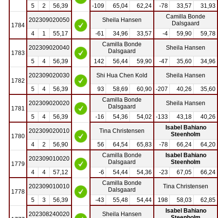
5
2
56,39
-109
65,04
62,24
-78
33,57
31,93
Camilla Bonde
202309020050
Sheila Hansen
Dalsgaard
1784
4
1
55,17
-61
34,96
33,57
-4
59,90
59,78
Camilla Bonde
202309020040
Sheila Hansen
Dalsgaard
1783
5
4
56,39
142
56,44
59,90
-47
35,60
34,96
202309020030
Shi Hua Chen Kold
Sheila Hansen
1782
5
4
56,39
93
58,69
60,90
-207
40,26
35,60
Camilla Bonde
202309020020
Sheila Hansen
Dalsgaard
1781
5
4
56,39
-16
54,36
54,02
-133
43,18
40,26
Isabel Bahiano
202309020010
Tina Christensen
Steenholm
1780
4
2
56,90
56
64,54
65,83
-78
66,24
64,20
Camilla Bonde
Isabel Bahiano
202309010020
Dalsgaard
Steenholm
1779
4
4
57,12
-6
54,44
54,36
-23
67,05
66,24
Camilla Bonde
202309010010
Tina Christensen
Dalsgaard
1778
5
3
56,39
-43
55,48
54,44
198
58,03
62,85
Isabel Bahiano
202308240020
Sheila Hansen
Steenholm