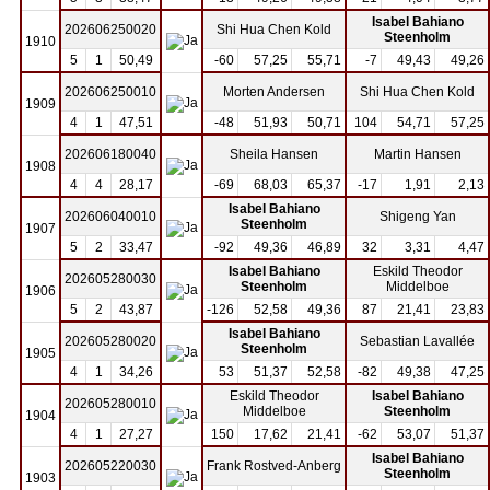
Isabel Bahiano
202606250020
Shi Hua Chen Kold
Steenholm
1910
5
1
50,49
-60
57,25
55,71
-7
49,43
49,26
202606250010
Morten Andersen
Shi Hua Chen Kold
1909
4
1
47,51
-48
51,93
50,71
104
54,71
57,25
202606180040
Sheila Hansen
Martin Hansen
1908
4
4
28,17
-69
68,03
65,37
-17
1,91
2,13
Isabel Bahiano
202606040010
Shigeng Yan
Steenholm
1907
5
2
33,47
-92
49,36
46,89
32
3,31
4,47
Isabel Bahiano
Eskild Theodor
202605280030
Steenholm
Middelboe
1906
5
2
43,87
-126
52,58
49,36
87
21,41
23,83
Isabel Bahiano
202605280020
Sebastian Lavallée
Steenholm
1905
4
1
34,26
53
51,37
52,58
-82
49,38
47,25
Eskild Theodor
Isabel Bahiano
202605280010
Middelboe
Steenholm
1904
4
1
27,27
150
17,62
21,41
-62
53,07
51,37
Isabel Bahiano
202605220030
Frank Rostved-Anberg
Steenholm
1903