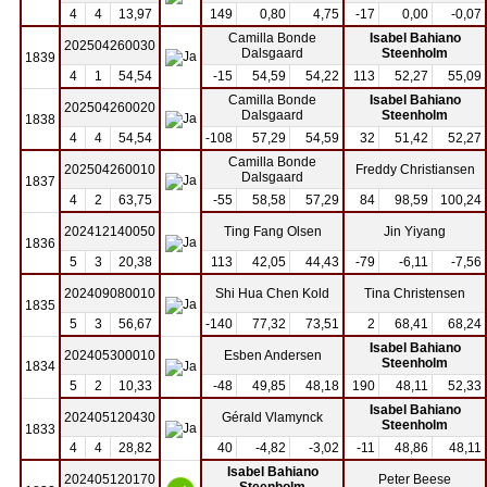
4
4
13,97
149
0,80
4,75
-17
0,00
-0,07
Camilla Bonde
Isabel Bahiano
202504260030
Dalsgaard
Steenholm
1839
4
1
54,54
-15
54,59
54,22
113
52,27
55,09
Camilla Bonde
Isabel Bahiano
202504260020
Dalsgaard
Steenholm
1838
4
4
54,54
-108
57,29
54,59
32
51,42
52,27
Camilla Bonde
202504260010
Freddy Christiansen
Dalsgaard
1837
4
2
63,75
-55
58,58
57,29
84
98,59
100,24
202412140050
Ting Fang Olsen
Jin Yiyang
1836
5
3
20,38
113
42,05
44,43
-79
-6,11
-7,56
202409080010
Shi Hua Chen Kold
Tina Christensen
1835
5
3
56,67
-140
77,32
73,51
2
68,41
68,24
Isabel Bahiano
202405300010
Esben Andersen
Steenholm
1834
5
2
10,33
-48
49,85
48,18
190
48,11
52,33
Isabel Bahiano
202405120430
Gérald Vlamynck
Steenholm
1833
4
4
28,82
40
-4,82
-3,02
-11
48,86
48,11
Isabel Bahiano
202405120170
Peter Beese
Steenholm