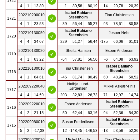
1722
4
1
13,80
1
80,58
80,19
-14
20,78
20,39
Isabel Bahiano
202210200010
Tina Christensen
Steenholm
1721
4
1
23,53
-39
56,44
55,27
93
78,61
80,58
Isabel Bahiano
202210130050
Jesper Nøhr
Steenholm
1720
4
4
34,07
229
51,27
56,44
-175
66,06
61,01
202210130020
Sheila Hansen
Esben Andersen
1719
4
1
63,22
-54
57,81
56,50
-6
64,08
63,92
Isabel Bahiano
202210130010
Tina Christensen
Steenholm
1718
4
1
64,61
-46
81,74
80,49
60
48,94
50,52
Nathja Lund-
202209220040
Mikkel Askjær-Friis
Jørgensen
1717
4
4
14,59
203
-32,83
-26,73
71
12,97
14,74
Isabel Bahiano
202209220010
Esben Andersen
Steenholm
1716
4
2
21,18
50
62,44
63,16
94
52,36
54,30
Isabel Bahiano
202209080010
Susan Frederiksen
Steenholm
1715
5
2
-17,38
12
-148,45
-146,53
-13
53,56
52,36
202209020020
Michel Mandix
Tina Christensen