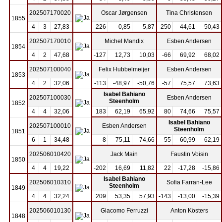
202507170020
Oscar Jørgensen
Tina Christensen
1855
4
3
27,83
-226
-0,85
-5,87
250
44,61
50,43
202507170010
Michel Mandix
Esben Andersen
1854
4
2
47,68
-127
12,73
10,03
-66
69,92
68,02
202507100040
Felix Hubbelmeijer
Esben Andersen
1853
4
2
32,06
-113
-48,97
-50,76
-57
75,57
73,63
Isabel Bahiano
202507100030
Esben Andersen
Steenholm
1852
4
4
32,06
183
62,19
65,92
80
74,66
75,57
Isabel Bahiano
202507100010
Esben Andersen
Steenholm
1851
6
1
34,48
-8
75,11
74,66
55
60,99
62,19
202506010420
Jack Main
Faustin Voisin
1850
4
4
19,22
-202
16,69
11,82
22
-17,28
-15,86
Isabel Bahiano
202506010310
Sofia Farran-Lee
Steenholm
1849
4
4
32,24
209
53,35
57,93
-143
-13,00
-15,39
202506010130
Giacomo Ferruzzi
Anton Kösters
1848