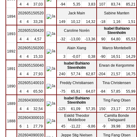
4
4
37,03
-94
5,35
3,83
107
83,74
85,21
202605150520
Jack Main
Sabine Manten
1894
4
4
33,28
149
10,12
14,32
-18
1,16
1,51
Isabel Bahiano
202605150420
Caroline Norén
Steenholm
1893
4
4
4,57
-32
-13,00
-13,36
90
64,80
65,53
202605150200
Alain Xiang
Marco Montebelli
1892
4
4
15,33
3
-0,07
0,38
-90
16,51
14,29
Isabel Bahiano
202605150040
Erwan de Kergomme
Steenholm
1891
4
4
27,93
240
57,74
62,87
-204
21,57
16,75
202605140010
Freddy Christiansen
Tina Christensen
1890
4
4
65,50
-75
65,91
64,07
-84
57,85
55,99
Isabel Bahiano
202604300020
Ting Fang Olsen
Steenholm
1889
4
4
32,54
-125
61,09
57,35
150
23,17
27,06
Eskild Theodor
Camilla Bonde
202604300010
Middelboe
Dalsgaard
1888
6
1
27,79
45
-11,22
-9,86
-9
39,98
39,68
202604090030
Jeppe Stig Nielsen
Ting Fang Olsen