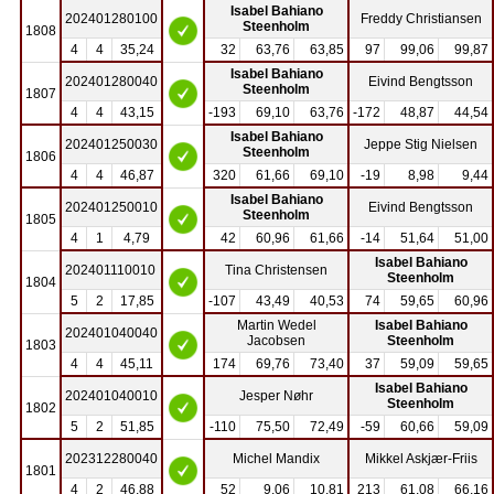
Isabel Bahiano
202401280100
Freddy Christiansen
Steenholm
1808
4
4
35,24
32
63,76
63,85
97
99,06
99,87
Isabel Bahiano
202401280040
Eivind Bengtsson
Steenholm
1807
4
4
43,15
-193
69,10
63,76
-172
48,87
44,54
Isabel Bahiano
202401250030
Jeppe Stig Nielsen
Steenholm
1806
4
4
46,87
320
61,66
69,10
-19
8,98
9,44
Isabel Bahiano
202401250010
Eivind Bengtsson
Steenholm
1805
4
1
4,79
42
60,96
61,66
-14
51,64
51,00
Isabel Bahiano
202401110010
Tina Christensen
Steenholm
1804
5
2
17,85
-107
43,49
40,53
74
59,65
60,96
Martin Wedel
Isabel Bahiano
202401040040
Jacobsen
Steenholm
1803
4
4
45,11
174
69,76
73,40
37
59,09
59,65
Isabel Bahiano
202401040010
Jesper Nøhr
Steenholm
1802
5
2
51,85
-110
75,50
72,49
-59
60,66
59,09
202312280040
Michel Mandix
Mikkel Askjær-Friis
1801
4
2
46,88
52
9,06
10,81
213
61,08
66,16