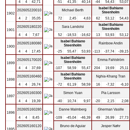
4
4
42,71
-51
41,35
40,14
-44
54,43
53,07
Isabel Bahiano
202605220010
Michael Berth
Steenholm
1902
4
2
35,05
72
2,45
4,63
62
53,12
54,43
Isabel Bahiano
202605180220
Sara Landolsi
Steenholm
1901
4
4
7,67
52
-18,53
-16,62
13
53,93
53,12
Isabel Bahiano
202605180080
Rainbow Andin
Steenholm
1900
4
4
17,45
-25
55,47
53,93
-113
-37,74
-39,15
Isabel Bahiano
202605170020
Emma Fahlström
Steenholm
1899
4
4
37,69
-107
58,59
55,47
204
19,69
25,11
Isabel Bahiano
202605160460
Nghia-Khang Tran
Steenholm
1898
4
4
26,74
-72
61,19
58,59
16
-7,32
-6,10
202605160300
Simon Yuan
Pia Larsson
1897
4
4
19,39
-40
10,74
9,97
-20
2,15
2,08
202605160280
Danne Malmberg
Gherman Vasille
1896
4
4
8,45
-109
-45,04
-46,39
49
26,99
27,73
202605160120
Bruno de Aguiar
Jesper Nøhr
1895