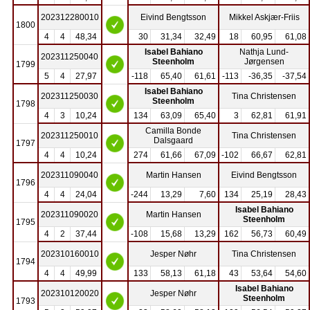
202312280010
Eivind Bengtsson
Mikkel Askjær-Friis
1800
4
4
48,34
30
31,34
32,49
18
60,95
61,08
Isabel Bahiano
Nathja Lund-
202311250040
Steenholm
Jørgensen
1799
5
4
27,97
-118
65,40
61,61
-113
-36,35
-37,54
Isabel Bahiano
202311250030
Tina Christensen
Steenholm
1798
4
3
10,24
134
63,09
65,40
3
62,81
61,91
Camilla Bonde
202311250010
Tina Christensen
Dalsgaard
1797
4
4
10,24
274
61,66
67,09
-102
66,67
62,81
202311090040
Martin Hansen
Eivind Bengtsson
1796
4
4
24,04
-244
13,29
7,60
134
25,19
28,43
Isabel Bahiano
202311090020
Martin Hansen
Steenholm
1795
4
2
37,44
-108
15,68
13,29
162
56,73
60,49
202310160010
Jesper Nøhr
Tina Christensen
1794
4
4
49,99
133
58,13
61,18
43
53,64
54,60
Isabel Bahiano
202310120020
Jesper Nøhr
Steenholm
1793