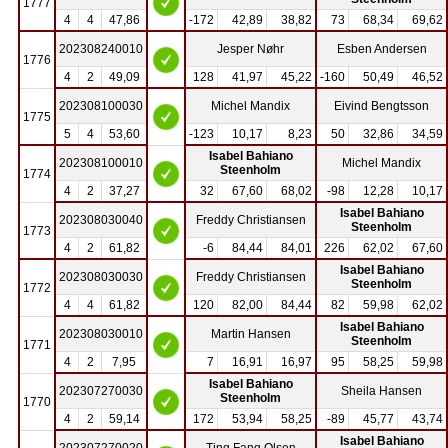
1777
4
4
47,86
-172
42,89
38,82
73
68,34
69,62
202308240010
Jesper Nøhr
Esben Andersen
1776
4
2
49,09
128
41,97
45,22
-160
50,49
46,52
202308100030
Michel Mandix
Eivind Bengtsson
1775
5
4
53,60
-123
10,17
8,23
50
32,86
34,59
Isabel Bahiano
202308100010
Michel Mandix
Steenholm
1774
4
2
37,27
32
67,60
68,02
-98
12,28
10,17
Isabel Bahiano
202308030040
Freddy Christiansen
Steenholm
1773
4
2
61,82
-6
84,44
84,01
226
62,02
67,60
Isabel Bahiano
202308030030
Freddy Christiansen
Steenholm
1772
4
4
61,82
120
82,00
84,44
82
59,98
62,02
Isabel Bahiano
202308030010
Martin Hansen
Steenholm
1771
4
2
7,95
7
16,91
16,97
95
58,25
59,98
Isabel Bahiano
202307270030
Sheila Hansen
Steenholm
1770
4
2
59,14
172
53,94
58,25
-89
45,77
43,74
Isabel Bahiano
202307270020
Ting Fang Olsen