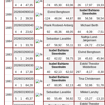
1887
4
4
47,35
-74
65,30
63,06
26
17,97
19,33
Isabel Bahiano
202604090010
Eivind Bengtsson
Steenholm
1886
5
2
39,50
-124
48,04
44,87
88
56,58
58,54
202603260040
Frank Rostved-Anberg
Michael Berth
1885
4
4
23,62
92
46,36
48,05
44
-9,39
-7,51
Nathja Lund-
202603260020
Sebastian Lavallée
Jørgensen
1884
4
1
33,78
-67
56,92
55,11
33
-24,72
-23,54
Isabel Bahiano
202603260010
Eivind Bengtsson
Steenholm
1883
5
1
24,89
-82
62,02
59,75
18
45,63
45,94
Isabel Bahiano
Eskild Theodor
202603190030
Steenholm
Middelboe
1882
4
4
17,30
40
62,13
62,02
297
-8,17
-0,30
Isabel Bahiano
202603190020
Tina Christensen
Steenholm
1881
4
1
64,28
47
60,95
62,13
-46
52,86
51,78
202603190010
Sebastian Lavallée
Mikkel Lanzky
1880
5
1
45,37
60
55,49
56,92
72
-15,27
-13,10
Eskild Theodor