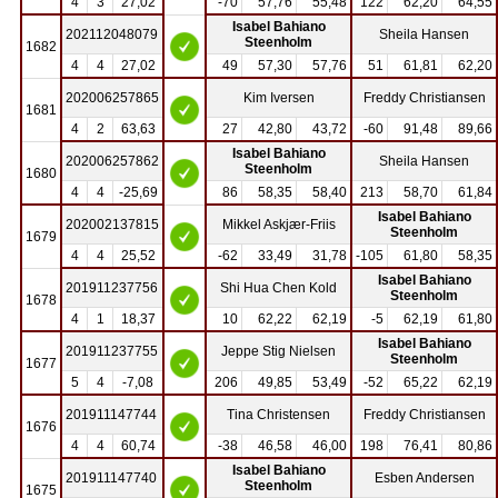
4
3
27,02
-70
57,76
55,48
122
62,20
64,55
Isabel Bahiano
202112048079
Sheila Hansen
Steenholm
1682
4
4
27,02
49
57,30
57,76
51
61,81
62,20
202006257865
Kim Iversen
Freddy Christiansen
1681
4
2
63,63
27
42,80
43,72
-60
91,48
89,66
Isabel Bahiano
202006257862
Sheila Hansen
Steenholm
1680
4
4
-25,69
86
58,35
58,40
213
58,70
61,84
Isabel Bahiano
202002137815
Mikkel Askjær-Friis
Steenholm
1679
4
4
25,52
-62
33,49
31,78
-105
61,80
58,35
Isabel Bahiano
201911237756
Shi Hua Chen Kold
Steenholm
1678
4
1
18,37
10
62,22
62,19
-5
62,19
61,80
Isabel Bahiano
201911237755
Jeppe Stig Nielsen
Steenholm
1677
5
4
-7,08
206
49,85
53,49
-52
65,22
62,19
201911147744
Tina Christensen
Freddy Christiansen
1676
4
4
60,74
-38
46,58
46,00
198
76,41
80,86
Isabel Bahiano
201911147740
Esben Andersen
Steenholm
1675