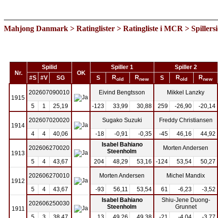
Mahjong Danmark
>
Ratinglister
>
Ratingliste i MCR
> Spillers
Spilid
Spiller 1
Spiller 2
Nr.
OK
R
R
R
R
#S
#V
SG
S
S
old
new
old
new
202607090010
Eivind Bengtsson
Mikkel Lanzky
1915
5
1
25,19
-123
33,99
30,88
259
-26,90
-20,14
202607020020
Sugako Suzuki
Freddy Christiansen
1914
4
4
40,06
-18
-0,91
-0,35
-45
46,16
44,92
Isabel Bahiano
202606270020
Morten Andersen
Steenholm
1913
5
4
43,67
204
48,29
53,16
-124
53,54
50,27
202606270010
Morten Andersen
Michel Mandix
1912
5
4
43,67
-93
56,11
53,54
61
-6,23
-3,52
Isabel Bahiano
Shiu-Jene Duong-
202606250030
Steenholm
Grunnet
1911
5
3
38,47
13
49,26
49,38
-21
-4,04
-3,77