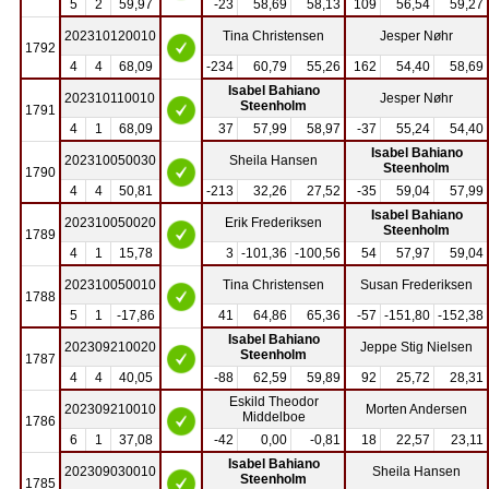
5
2
59,97
-23
58,69
58,13
109
56,54
59,27
202310120010
Tina Christensen
Jesper Nøhr
1792
4
4
68,09
-234
60,79
55,26
162
54,40
58,69
Isabel Bahiano
202310110010
Jesper Nøhr
Steenholm
1791
4
1
68,09
37
57,99
58,97
-37
55,24
54,40
Isabel Bahiano
202310050030
Sheila Hansen
Steenholm
1790
4
4
50,81
-213
32,26
27,52
-35
59,04
57,99
Isabel Bahiano
202310050020
Erik Frederiksen
Steenholm
1789
4
1
15,78
3
-101,36
-100,56
54
57,97
59,04
202310050010
Tina Christensen
Susan Frederiksen
1788
5
1
-17,86
41
64,86
65,36
-57
-151,80
-152,38
Isabel Bahiano
202309210020
Jeppe Stig Nielsen
Steenholm
1787
4
4
40,05
-88
62,59
59,89
92
25,72
28,31
Eskild Theodor
202309210010
Morten Andersen
Middelboe
1786
6
1
37,08
-42
0,00
-0,81
18
22,57
23,11
Isabel Bahiano
202309030010
Sheila Hansen
Steenholm
1785