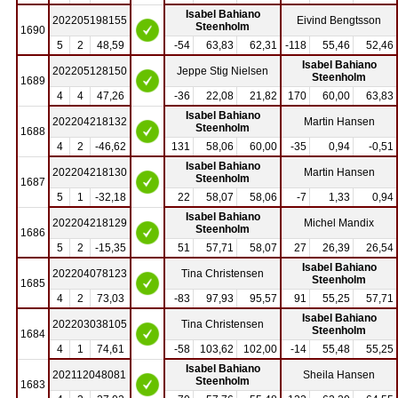
Isabel Bahiano
202205198155
Eivind Bengtsson
Steenholm
1690
5
2
48,59
-54
63,83
62,31
-118
55,46
52,46
Isabel Bahiano
202205128150
Jeppe Stig Nielsen
Steenholm
1689
4
4
47,26
-36
22,08
21,82
170
60,00
63,83
Isabel Bahiano
202204218132
Martin Hansen
Steenholm
1688
4
2
-46,62
131
58,06
60,00
-35
0,94
-0,51
Isabel Bahiano
202204218130
Martin Hansen
Steenholm
1687
5
1
-32,18
22
58,07
58,06
-7
1,33
0,94
Isabel Bahiano
202204218129
Michel Mandix
Steenholm
1686
5
2
-15,35
51
57,71
58,07
27
26,39
26,54
Isabel Bahiano
202204078123
Tina Christensen
Steenholm
1685
4
2
73,03
-83
97,93
95,57
91
55,25
57,71
Isabel Bahiano
202203038105
Tina Christensen
Steenholm
1684
4
1
74,61
-58
103,62
102,00
-14
55,48
55,25
Isabel Bahiano
202112048081
Sheila Hansen
Steenholm
1683