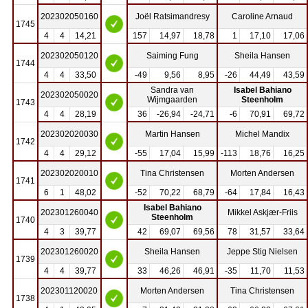
202302050160
Joël Ratsimandresy
Caroline Arnaud
1745
4
4
14,21
157
14,97
18,78
1
17,10
17,06
202302050120
Saiming Fung
Sheila Hansen
1744
4
4
33,50
-49
9,56
8,95
-26
44,49
43,59
Sandra van
Isabel Bahiano
202302050020
Wijmgaarden
Steenholm
1743
4
4
28,19
36
-26,94
-24,71
-6
70,91
69,72
202302020030
Martin Hansen
Michel Mandix
1742
4
4
29,12
-55
17,04
15,99
-113
18,76
16,25
202302020010
Tina Christensen
Morten Andersen
1741
6
1
48,02
-52
70,22
68,79
-64
17,84
16,43
Isabel Bahiano
202301260040
Mikkel Askjær-Friis
Steenholm
1740
4
3
39,77
42
69,07
69,56
78
31,57
33,64
202301260020
Sheila Hansen
Jeppe Stig Nielsen
1739
4
4
39,77
33
46,26
46,91
-35
11,70
11,53
202301120020
Morten Andersen
Tina Christensen
1738