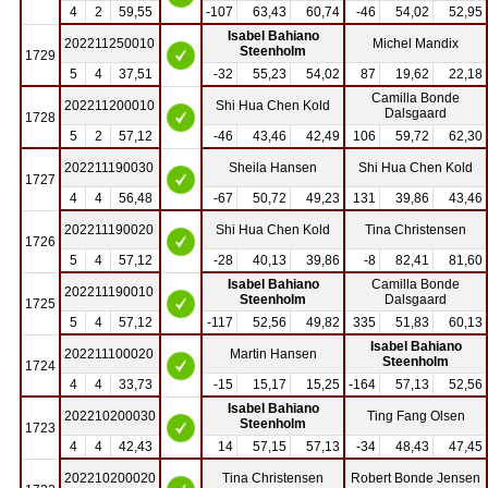
4
2
59,55
-107
63,43
60,74
-46
54,02
52,95
Isabel Bahiano
202211250010
Michel Mandix
Steenholm
1729
5
4
37,51
-32
55,23
54,02
87
19,62
22,18
Camilla Bonde
202211200010
Shi Hua Chen Kold
Dalsgaard
1728
5
2
57,12
-46
43,46
42,49
106
59,72
62,30
202211190030
Sheila Hansen
Shi Hua Chen Kold
1727
4
4
56,48
-67
50,72
49,23
131
39,86
43,46
202211190020
Shi Hua Chen Kold
Tina Christensen
1726
5
4
57,12
-28
40,13
39,86
-8
82,41
81,60
Isabel Bahiano
Camilla Bonde
202211190010
Steenholm
Dalsgaard
1725
5
4
57,12
-117
52,56
49,82
335
51,83
60,13
Isabel Bahiano
202211100020
Martin Hansen
Steenholm
1724
4
4
33,73
-15
15,17
15,25
-164
57,13
52,56
Isabel Bahiano
202210200030
Ting Fang Olsen
Steenholm
1723
4
4
42,43
14
57,15
57,13
-34
48,43
47,45
202210200020
Tina Christensen
Robert Bonde Jensen