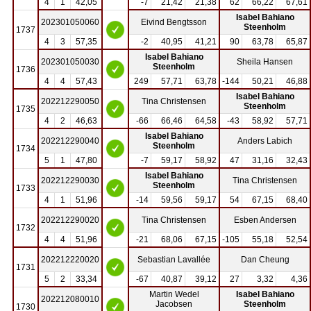
4
1
42,05
-7
21,42
21,38
62
66,22
67,61
Isabel Bahiano
202301050060
Eivind Bengtsson
Steenholm
1737
4
3
57,35
-2
40,95
41,21
90
63,78
65,87
Isabel Bahiano
202301050030
Sheila Hansen
Steenholm
1736
4
4
57,43
249
57,71
63,78
-144
50,21
46,88
Isabel Bahiano
202212290050
Tina Christensen
Steenholm
1735
4
2
46,63
-66
66,46
64,58
-43
58,92
57,71
Isabel Bahiano
202212290040
Anders Labich
Steenholm
1734
5
1
47,80
-7
59,17
58,92
47
31,16
32,43
Isabel Bahiano
202212290030
Tina Christensen
Steenholm
1733
4
1
51,96
-14
59,56
59,17
54
67,15
68,40
202212290020
Tina Christensen
Esben Andersen
1732
4
4
51,96
-21
68,06
67,15
-105
55,18
52,54
202212220020
Sebastian Lavallée
Dan Cheung
1731
5
2
33,34
-67
40,87
39,12
27
3,32
4,36
Martin Wedel
Isabel Bahiano
202212080010
Jacobsen
Steenholm
1730