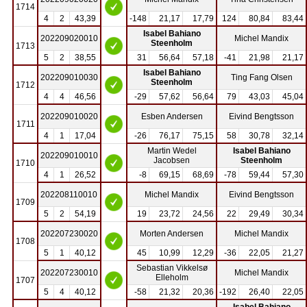
1714
4
2
43,39
-148
21,17
17,79
124
80,84
83,44
Isabel Bahiano
202209020010
Michel Mandix
Steenholm
1713
5
2
38,55
31
56,64
57,18
-41
21,98
21,17
Isabel Bahiano
202209010030
Ting Fang Olsen
Steenholm
1712
4
4
46,56
-29
57,62
56,64
79
43,03
45,04
202209010020
Esben Andersen
Eivind Bengtsson
1711
4
1
17,04
-26
76,17
75,15
58
30,78
32,14
Martin Wedel
Isabel Bahiano
202209010010
Jacobsen
Steenholm
1710
4
1
26,52
-8
69,15
68,69
-78
59,44
57,30
202208110010
Michel Mandix
Eivind Bengtsson
1709
5
2
54,19
19
23,72
24,56
22
29,49
30,34
202207230020
Morten Andersen
Michel Mandix
1708
5
1
40,12
45
10,99
12,29
-36
22,05
21,27
Sebastian Vikkelsø
202207230010
Michel Mandix
Elleholm
1707
5
4
40,12
-58
21,32
20,36
-192
26,40
22,05
Isabel Bahiano