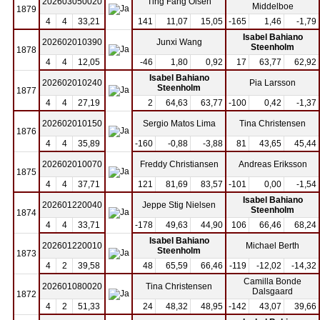
202603050020
Ting Fang Olsen
Middelboe
1879
4
4
33,21
141
11,07
15,05
-165
1,46
-1,79
Isabel Bahiano
202602010390
Junxi Wang
Steenholm
1878
4
4
12,05
-46
1,80
0,92
17
63,77
62,92
Isabel Bahiano
202602010240
Pia Larsson
Steenholm
1877
4
4
27,19
2
64,63
63,77
-100
0,42
-1,37
202602010150
Sergio Matos Lima
Tina Christensen
1876
4
4
35,89
-160
-0,88
-3,88
81
43,65
45,44
202602010070
Freddy Christiansen
Andreas Eriksson
1875
4
4
37,71
121
81,69
83,57
-101
0,00
-1,54
Isabel Bahiano
202601220040
Jeppe Stig Nielsen
Steenholm
1874
4
4
33,71
-178
49,63
44,90
106
66,46
68,24
Isabel Bahiano
202601220010
Michael Berth
Steenholm
1873
4
2
39,58
48
65,59
66,46
-119
-12,02
-14,32
Camilla Bonde
202601080020
Tina Christensen
Dalsgaard
1872
4
2
51,33
24
48,32
48,95
-142
43,07
39,66