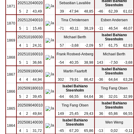
Isabel Bahiano
202512040020
Sebastian Lavallée
Steenholm
1871
5
2
43,49
39
47,94
48,85
-46
62,39
61,02
202512040010
Tina Christensen
Esben Andersen
1870
5
1
15,46
-71
40,11
38,19
-11
46,54
46,07
Isabel Bahiano
202510160030
Michael Berth
Steenholm
1869
4
1
24,31
57
-3,68
-2,09
57
61,75
62,93
202510160010
Frank Rostved-Anberg
Michael Berth
1868
5
1
36,66
-54
40,35
38,98
143
-7,50
-3,68
Isabel Bahiano
202509180040
Martin Faartoft
Steenholm
1867
4
4
44,94
302
79,91
86,42
-36
64,64
63,28
Isabel Bahiano
202509180010
Ting Fang Olsen
Steenholm
1866
5
2
39,45
-64
66,55
64,64
36
32,01
32,99
Isabel Bahiano
202509040010
Ting Fang Olsen
Steenholm
1865
4
2
49,84
149
25,45
29,43
36
65,86
66,55
Isabel Bahiano
202508140030
Wen Weng
Steenholm
1864
4
1
31,72
-45
67,20
65,86
-13
0,02
-0,11