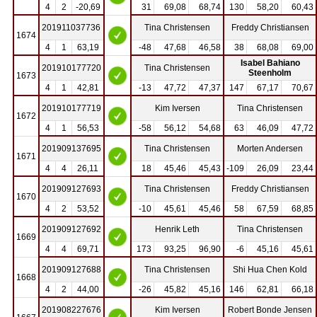
4
2
-20,69
31
69,08
68,74
130
58,20
60,43
201911037736
Tina Christensen
Freddy Christiansen
1674
4
1
63,19
-48
47,68
46,58
38
68,08
69,00
Isabel Bahiano
201910177720
Tina Christensen
Steenholm
1673
4
1
42,81
-13
47,72
47,37
147
67,17
70,67
201910177719
Kim Iversen
Tina Christensen
1672
4
1
56,53
-58
56,12
54,68
63
46,09
47,72
201909137695
Tina Christensen
Morten Andersen
1671
4
4
26,11
18
45,46
45,43
-109
26,09
23,44
201909127693
Tina Christensen
Freddy Christiansen
1670
4
2
53,52
-10
45,61
45,46
58
67,59
68,85
201909127692
Henrik Leth
Tina Christensen
1669
4
4
69,71
173
93,25
96,90
-6
45,16
45,61
201909127688
Tina Christensen
Shi Hua Chen Kold
1668
4
2
44,00
-26
45,82
45,16
146
62,81
66,18
201908227676
Kim Iversen
Robert Bonde Jensen