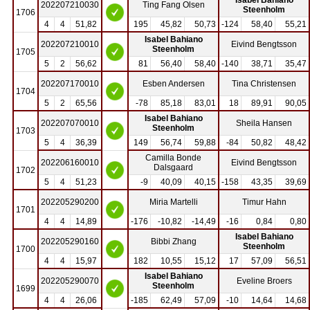
202207210030
Ting Fang Olsen
Steenholm
1706
4
4
51,82
195
45,82
50,73
-124
58,40
55,21
Isabel Bahiano
202207210010
Eivind Bengtsson
Steenholm
1705
5
2
56,62
81
56,40
58,40
-140
38,71
35,47
202207170010
Esben Andersen
Tina Christensen
1704
5
2
65,56
-78
85,18
83,01
18
89,91
90,05
Isabel Bahiano
202207070010
Sheila Hansen
Steenholm
1703
5
4
36,39
149
56,74
59,88
-84
50,82
48,42
Camilla Bonde
202206160010
Eivind Bengtsson
Dalsgaard
1702
5
4
51,23
-9
40,09
40,15
-158
43,35
39,69
202205290200
Miria Martelli
Timur Hahn
1701
4
4
14,89
-176
-10,82
-14,49
-16
0,84
0,80
Isabel Bahiano
202205290160
Bibbi Zhang
Steenholm
1700
4
4
15,97
182
10,55
15,12
17
57,09
56,51
Isabel Bahiano
202205290070
Eveline Broers
Steenholm
1699
4
4
26,06
-185
62,49
57,09
-10
14,64
14,68