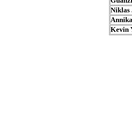
Guanz
Niklas
Annika
Kevin 