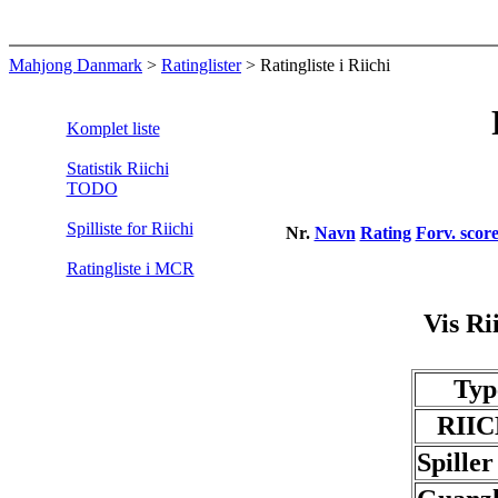
Mahjong Danmark
>
Ratinglister
> Ratingliste i Riichi
Komplet liste
Statistik Riichi
TODO
Spilliste for Riichi
Nr.
Navn
Rating
Forv. scor
Ratingliste i MCR
Vis Ri
Typ
RIIC
Spiller