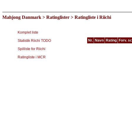
Mahjong Danmark
>
Ratinglister
> Ratingliste i Riichi
Komplet liste
Nr.
Navn
Rating
Forv. s
Statistik Riichi TODO
Type
Spilliste for Riichi
RIICHI
Spiller
Ratingliste i MCR
Martin Wedel Jacobsen
Morten Andersen
Frank Rostved-Anberg
Bao Zheng Liu