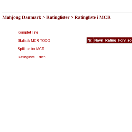
Mahjong Danmark
>
Ratinglister
> Ratingliste i MCR
Komplet liste
Nr.
Navn
Rating
Forv. sc
Statistik MCR TODO
Type
Spilliste for MCR
MCR
Spiller
Ratingliste i Riichi
Frank Rostved-Anberg
Isabel Bahiano Steenholm
Eskild Theodor Middelboe
Jeppe Stig Nielsen