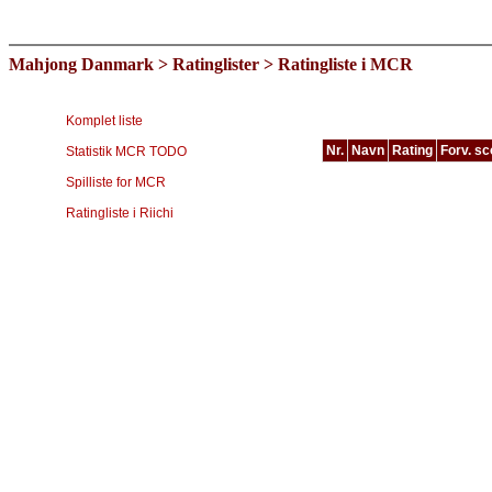
Mahjong Danmark
>
Ratinglister
> Ratingliste i MCR
Komplet liste
Nr.
Navn
Rating
Forv. sc
Statistik MCR TODO
Type
Spilliste for MCR
MCR
Spiller
Ratingliste i Riichi
Sheila Hansen
Bibbi Zhang
Ombretta Tassinari
Karin Eklund