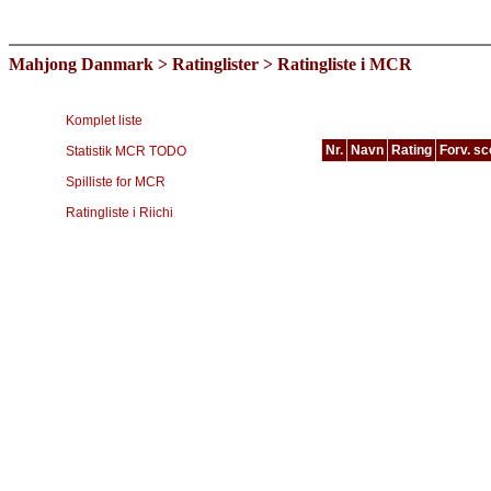
Mahjong Danmark
>
Ratinglister
> Ratingliste i MCR
Komplet liste
Nr.
Navn
Rating
Forv. sc
Statistik MCR TODO
Type
Spilliste for MCR
MCR
Spiller
Ratingliste i Riichi
Lina Sävnert
Ksenia Trishina
Freddy Christiansen
Gherman Vasille