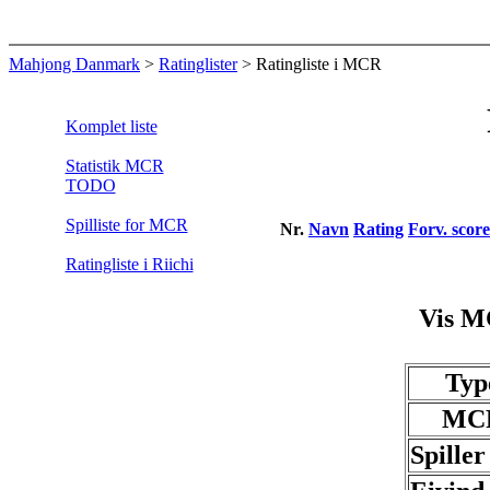
Mahjong Danmark
>
Ratinglister
> Ratingliste i MCR
Komplet liste
Statistik MCR
TODO
Spilliste for MCR
Nr.
Navn
Rating
Forv. score
Ratingliste i Riichi
Vis M
Typ
MC
Spiller