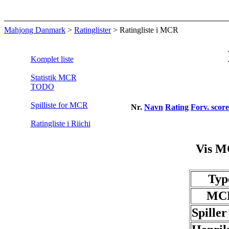
Mahjong Danmark
>
Ratinglister
> Ratingliste i MCR
Komplet liste
Statistik MCR
TODO
Spilliste for MCR
Nr.
Navn
Rating
Forv. score
Ratingliste i Riichi
Vis M
Typ
MC
Spiller